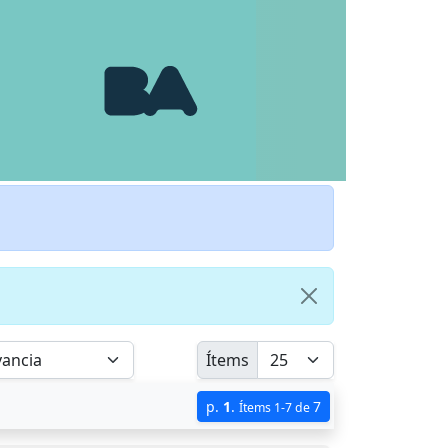
Ítems
p.
1
.
7
Ítems 1-7 de