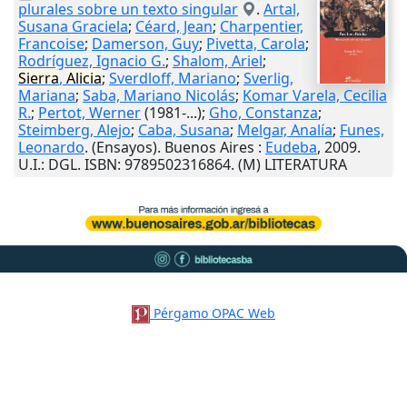
plurales sobre un texto singular
.
Artal,
Susana Graciela
;
Céard, Jean
;
Charpentier,
Francoise
;
Damerson, Guy
;
Pivetta, Carola
;
Rodríguez, Ignacio G.
;
Shalom, Ariel
;
Sierra
,
Alicia
;
Sverdloff, Mariano
;
Sverlig,
Mariana
;
Saba, Mariano Nicolás
;
Komar Varela, Cecilia
R.
;
Pertot, Werner
(1981-...);
Gho, Constanza
;
Steimberg, Alejo
;
Caba, Susana
;
Melgar, Analía
;
Funes,
Leonardo
. (Ensayos).
Buenos Aires
:
Eudeba
,
2009
.
U.I.
: DGL. ISBN: 9789502316864. (M) LITERATURA
Pérgamo OPAC Web