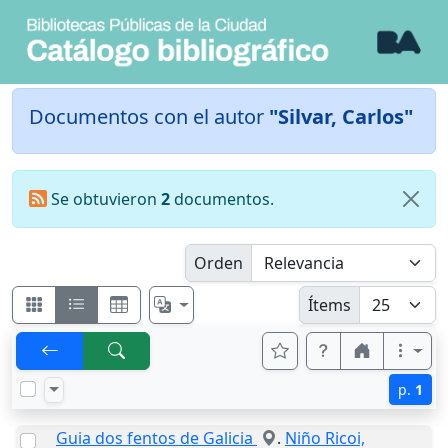
Documentos con el autor
"Silvar, Carlos"
Se obtuvieron
2
documentos.
Orden
Ítems
p.
1
Guia dos fentos de Galicia
.
Niño Ricoi,