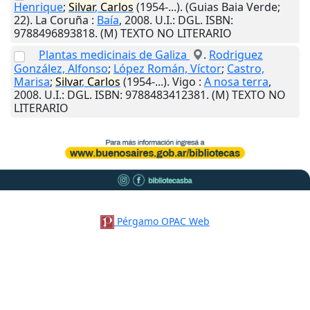
Henrique
;
Silvar
,
Carlos
(1954-...). (Guias Baia Verde;
22).
La Coruña
:
Baía
,
2008
.
U.I.
: DGL. ISBN:
9788496893818. (M) TEXTO NO LITERARIO
Plantas medicinais de Galiza
.
Rodriguez
González, Alfonso
;
López Román, Víctor
;
Castro,
Marisa
;
Silvar
,
Carlos
(1954-...).
Vigo
:
A nosa terra
,
2008
.
U.I.
: DGL. ISBN: 9788483412381. (M) TEXTO NO
LITERARIO
Pérgamo OPAC Web