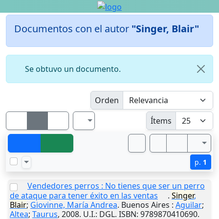
Documentos con el autor
"Singer, Blair"
Se obtuvo un documento.
Orden
Ítems
p.
1
Vendedores perros : No tienes que ser un perro
de ataque para tener éxito en las ventas
.
Singer
,
Blair
;
Giovinne, María Andrea
.
Buenos Aires
:
Aguilar
;
Altea
;
Taurus
,
2008
.
U.I.
: DGL. ISBN: 9789870410690.