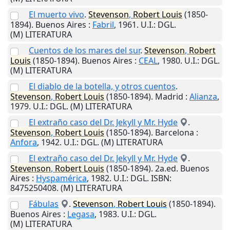
El muerto vivo
.
Stevenson
,
Robert
Louis
(1850-
1894).
Buenos Aires
:
Fabril
,
1961
.
U.I.
: DGL.
(M) LITERATURA
Cuentos de los mares del sur
.
Stevenson
,
Robert
Louis
(1850-1894).
Buenos Aires
:
CEAL
,
1980
.
U.I.
: DGL.
(M) LITERATURA
El diablo de la botella, y otros cuentos
.
Stevenson
,
Robert
Louis
(1850-1894).
Madrid
:
Alianza
,
1979
.
U.I.
: DGL. (M) LITERATURA
El extraño caso del Dr. Jekyll y Mr. Hyde
.
Stevenson
,
Robert
Louis
(1850-1894).
Barcelona
:
Anfora
,
1942
.
U.I.
: DGL. (M) LITERATURA
El extraño caso del Dr. Jekyll y Mr. Hyde
.
Stevenson
,
Robert
Louis
(1850-1894). 2a.ed.
Buenos
Aires
:
Hyspamérica
,
1982
.
U.I.
: DGL. ISBN:
8475250408. (M) LITERATURA
Fábulas
.
Stevenson
,
Robert
Louis
(1850-1894).
Buenos Aires
:
Legasa
,
1983
.
U.I.
: DGL.
(M) LITERATURA