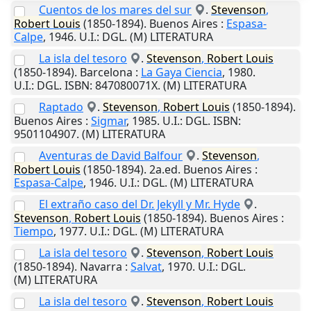
Cuentos de los mares del sur
.
Stevenson
,
Robert
Louis
(1850-1894).
Buenos Aires
:
Espasa-
Calpe
,
1946
.
U.I.
: DGL. (M) LITERATURA
La isla del tesoro
.
Stevenson
,
Robert
Louis
(1850-1894).
Barcelona
:
La Gaya Ciencia
,
1980
.
U.I.
: DGL. ISBN: 847080071X. (M) LITERATURA
Raptado
.
Stevenson
,
Robert
Louis
(1850-1894).
Buenos Aires
:
Sigmar
,
1985
.
U.I.
: DGL. ISBN:
9501104907. (M) LITERATURA
Aventuras de David Balfour
.
Stevenson
,
Robert
Louis
(1850-1894). 2a.ed.
Buenos Aires
:
Espasa-Calpe
,
1946
.
U.I.
: DGL. (M) LITERATURA
El extraño caso del Dr. Jekyll y Mr. Hyde
.
Stevenson
,
Robert
Louis
(1850-1894).
Buenos Aires
:
Tiempo
,
1977
.
U.I.
: DGL. (M) LITERATURA
La isla del tesoro
.
Stevenson
,
Robert
Louis
(1850-1894).
Navarra
:
Salvat
,
1970
.
U.I.
: DGL.
(M) LITERATURA
La isla del tesoro
.
Stevenson
,
Robert
Louis