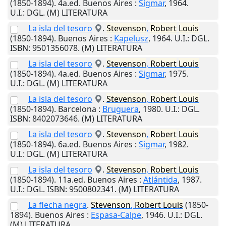
(1850-1894). 4a.ed.
Buenos Aires
:
Sigmar
,
1964
.
U.I.
: DGL. (M) LITERATURA
La isla del tesoro
.
Stevenson
,
Robert
Louis
(1850-1894).
Buenos Aires
:
Kapelusz
,
1964
.
U.I.
: DGL.
ISBN: 9501356078. (M) LITERATURA
La isla del tesoro
.
Stevenson
,
Robert
Louis
(1850-1894). 4a.ed.
Buenos Aires
:
Sigmar
,
1975
.
U.I.
: DGL. (M) LITERATURA
La isla del tesoro
.
Stevenson
,
Robert
Louis
(1850-1894).
Barcelona
:
Bruguera
,
1980
.
U.I.
: DGL.
ISBN: 8402073646. (M) LITERATURA
La isla del tesoro
.
Stevenson
,
Robert
Louis
(1850-1894). 6a.ed.
Buenos Aires
:
Sigmar
,
1982
.
U.I.
: DGL. (M) LITERATURA
La isla del tesoro
.
Stevenson
,
Robert
Louis
(1850-1894). 11a.ed.
Buenos Aires
:
Atlántida
,
1987
.
U.I.
: DGL. ISBN: 9500802341. (M) LITERATURA
La flecha negra
.
Stevenson
,
Robert
Louis
(1850-
1894).
Buenos Aires
:
Espasa-Calpe
,
1946
.
U.I.
: DGL.
(M) LITERATURA