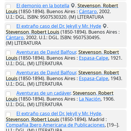
El demonio en la botella
.
Stevenson
,
Robert
Louis
(1850-1894).
Buenos Aires
:
Cántaro
,
2002
.
U.I.
: DGL. ISBN: 9507530320. (M) LITERATURA
El extraño caso del Dr. Jekyll y Mr. Hyde
.
Stevenson
,
Robert
Louis
(1850-1894).
Buenos Aires
:
Cántaro
,
2002
.
U.I.
: DGL. ISBN: 9507530495.
(M) LITERATURA
Aventuras de David Balfour
.
Stevenson
,
Robert
Louis
(1850-1894).
Buenos Aires
:
Espasa-Calpe
,
1921
.
U.I.
: DGL. (M) LITERATURA
Aventuras de David Balfour
.
Stevenson
,
Robert
Louis
(1850-1894).
Buenos Aires
:
Espasa-Calpe
,
1943
.
U.I.
: DGL. (M) LITERATURA
Aventuras de un cadáver
.
Stevenson
,
Robert
Louis
(1850-1894).
Buenos Aires
:
La Nación
,
1906
.
U.I.
: DGL. (M) LITERATURA
El extraño caso del Dr. Jekyll y Mr. Hyde
.
Stevenson
,
Robert
Louis
(1850-1894).
Madrid
:
Compañia Ibero Americana de Publicaciones
,
[19--]
.
U.I.
: DGL. (M) LITERATURA