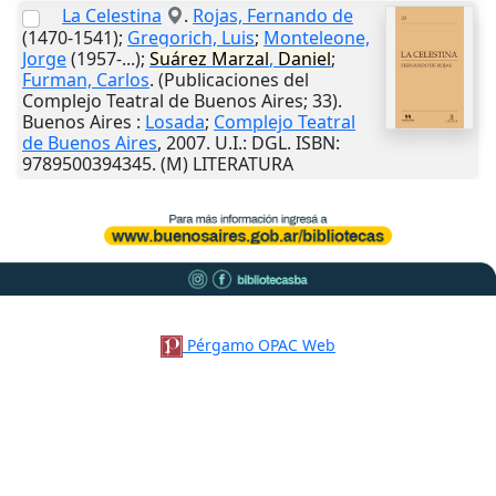
La Celestina
.
Rojas, Fernando de
(1470-1541);
Gregorich, Luis
;
Monteleone,
Jorge
(1957-...);
Suárez
Marzal
,
Daniel
;
Furman, Carlos
. (Publicaciones del
Complejo Teatral de Buenos Aires; 33).
Buenos Aires
:
Losada
;
Complejo Teatral
de Buenos Aires
,
2007
.
U.I.
: DGL. ISBN:
9789500394345. (M) LITERATURA
Pérgamo OPAC Web