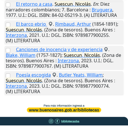
El retorno a casa
.
Suescun
,
Nicolás
.
En
: Diez
narradores colombianos; 7.
Barcelona
:
Bruguera
,
1977
.
U.I.
: DGL. ISBN: 84-02-05219-3. (A) LITERATURA
El barco ebrio
.
Rimbaud, Arthur
(1854-1891);
Suescun
,
Nicolás
. (Zona de tesoros).
Buenos Aires
:
Interzona
,
2021
.
U.I.
: DGL. ISBN: 9789877900255.
(M) LITERATURA
Canciones de inocencia y de experiencia
.
Blake, William
(1757-1827);
Suescun
,
Nicolás
. (Zona de
tesoros).
Buenos Aires
:
Interzona
,
2023
.
U.I.
: DGL.
ISBN: 9789877900767. (M) LITERATURA
Poesía escogida
.
Butler Yeats, William
;
Suescun
,
Nicolás
. (Zona de tesoros).
Buenos Aires
:
Interzona
,
2023
.
U.I.
: DGL. ISBN: 9789877900774.
(M) LITERATURA