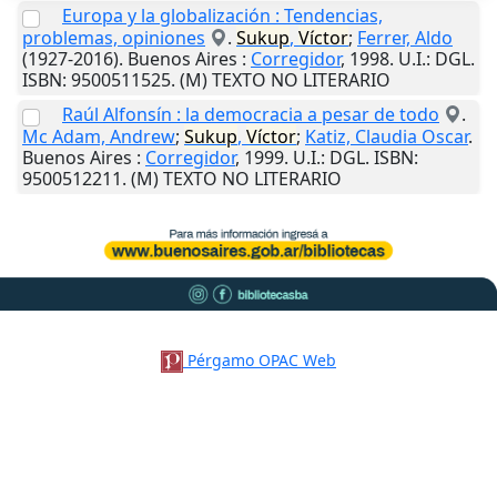
Europa y la globalización : Tendencias,
problemas, opiniones
.
Sukup
,
Víctor
;
Ferrer, Aldo
(1927-2016).
Buenos Aires
:
Corregidor
,
1998
.
U.I.
: DGL.
ISBN: 9500511525. (M) TEXTO NO LITERARIO
Raúl Alfonsín : la democracia a pesar de todo
.
Mc Adam, Andrew
;
Sukup
,
Víctor
;
Katiz, Claudia Oscar
.
Buenos Aires
:
Corregidor
,
1999
.
U.I.
: DGL. ISBN:
9500512211. (M) TEXTO NO LITERARIO
Pérgamo OPAC Web