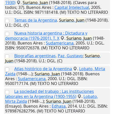
1930)
.
Suriano
,
Juan
(1948-2018). (Claves para
todos; 37).
Buenos Aires
:
Capital Intelectual
,
2005
.
U.I.
: DGL. ISBN: 9871181418. (M) TEXTO NO LITERARIO
Temas de la Argentina
.
Suriano
,
Juan
(1948-2018).
U.I.
: DGL. (C)
Nueva historia argentina : Dictadura y
democracia (1976-2001). T. X
.
Suriano
,
Juan
(1948-
2018).
Buenos Aires
:
Sudamericana
,
2005
.
U.I.
: DGL.
ISBN: 9500726378. (M) TEXTO NO LITERARIO
Biografías argentinas
.
Paz, Gustavo
;
Suriano
,
Juan
(1948-2018).
U.I.
: DGL. (C)
Atlas histórico de la Argentina
.
Lobato, Mirta
Zaida
(1948-...);
Suriano
,
Juan
(1948-2018).
Buenos
Aires
:
Sudamericana
,
2000
.
U.I.
: DGL. ISBN:
9500717174. (M) TEXTO NO LITERARIO
La sociedad del trabajo : Las instituciones
laborales en la Argentina (1900-1955)
.
Lobato,
Mirta Zaida
(1948-...);
Suriano
,
Juan
(1948-2018).
(Ensayo).
Buenos Aires
:
Edhasa
,
2014
.
U.I.
: DGL. ISBN:
9789876282796. (M) TEXTO NO LITERARIO