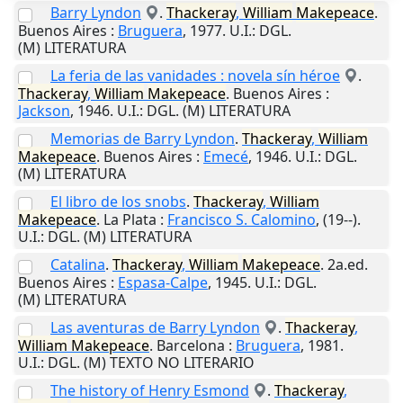
Barry Lyndon
.
Thackeray
,
William
Makepeace
.
Buenos Aires
:
Bruguera
,
1977
.
U.I.
: DGL.
(M) LITERATURA
La feria de las vanidades : novela sín héroe
.
Thackeray
,
William
Makepeace
.
Buenos Aires
:
Jackson
,
1946
.
U.I.
: DGL. (M) LITERATURA
Memorias de Barry Lyndon
.
Thackeray
,
William
Makepeace
.
Buenos Aires
:
Emecé
,
1946
.
U.I.
: DGL.
(M) LITERATURA
El libro de los snobs
.
Thackeray
,
William
Makepeace
.
La Plata
:
Francisco S. Calomino
,
(19--)
.
U.I.
: DGL. (M) LITERATURA
Catalina
.
Thackeray
,
William
Makepeace
. 2a.ed.
Buenos Aires
:
Espasa-Calpe
,
1945
.
U.I.
: DGL.
(M) LITERATURA
Las aventuras de Barry Lyndon
.
Thackeray
,
William
Makepeace
.
Barcelona
:
Bruguera
,
1981
.
U.I.
: DGL. (M) TEXTO NO LITERARIO
The history of Henry Esmond
.
Thackeray
,