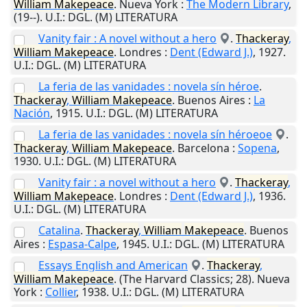
William
Makepeace
.
Nueva York
:
The Modern Library
,
(19--)
.
U.I.
: DGL. (M) LITERATURA
Vanity fair : A novel without a hero
.
Thackeray
,
William
Makepeace
.
Londres
:
Dent (Edward J.)
,
1927
.
U.I.
: DGL. (M) LITERATURA
La feria de las vanidades : novela sín héroe
.
Thackeray
,
William
Makepeace
.
Buenos Aires
:
La
Nación
,
1915
.
U.I.
: DGL. (M) LITERATURA
La feria de las vanidades : novela sín héroeoe
.
Thackeray
,
William
Makepeace
.
Barcelona
:
Sopena
,
1930
.
U.I.
: DGL. (M) LITERATURA
Vanity fair : a novel without a hero
.
Thackeray
,
William
Makepeace
.
Londres
:
Dent (Edward J.)
,
1936
.
U.I.
: DGL. (M) LITERATURA
Catalina
.
Thackeray
,
William
Makepeace
.
Buenos
Aires
:
Espasa-Calpe
,
1945
.
U.I.
: DGL. (M) LITERATURA
Essays English and American
.
Thackeray
,
William
Makepeace
. (The Harvard Classics; 28).
Nueva
York
:
Collier
,
1938
.
U.I.
: DGL. (M) LITERATURA