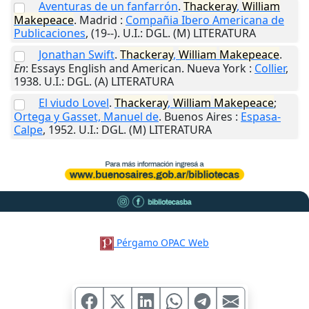
Aventuras de un fanfarrón
.
Thackeray
,
William
Makepeace
.
Madrid
:
Compañia Ibero Americana de
Publicaciones
,
(19--)
.
U.I.
: DGL. (M) LITERATURA
Jonathan Swift
.
Thackeray
,
William
Makepeace
.
En
: Essays English and American.
Nueva York
:
Collier
,
1938
.
U.I.
: DGL. (A) LITERATURA
El viudo Lovel
.
Thackeray
,
William
Makepeace
;
Ortega y Gasset, Manuel de
.
Buenos Aires
:
Espasa-
Calpe
,
1952
.
U.I.
: DGL. (M) LITERATURA
Pérgamo OPAC Web