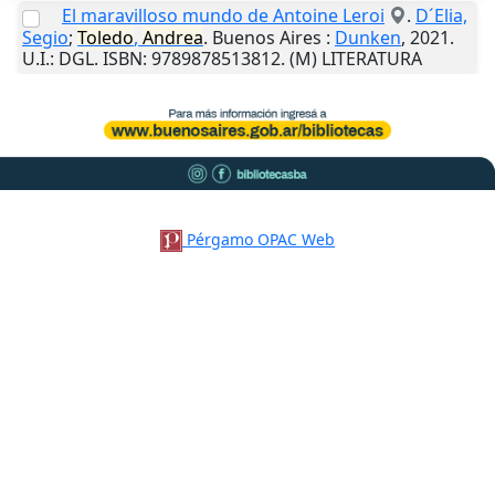
El maravilloso mundo de Antoine Leroi
.
D´Elia,
Segio
;
Toledo
,
Andrea
.
Buenos Aires
:
Dunken
,
2021
.
U.I.
: DGL. ISBN: 9789878513812. (M) LITERATURA
Pérgamo OPAC Web