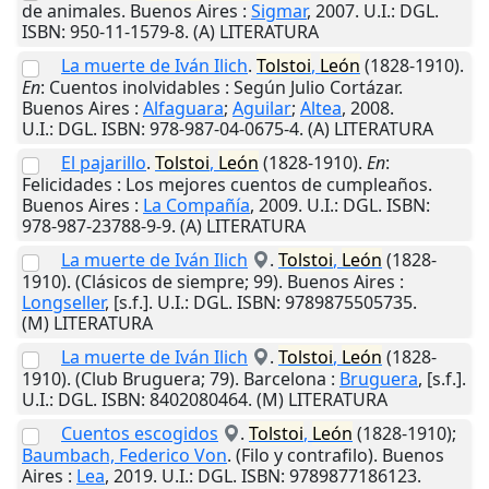
de animales.
Buenos Aires
:
Sigmar
,
2007
.
U.I.
: DGL.
ISBN: 950-11-1579-8. (A) LITERATURA
La muerte de Iván Ilich
.
Tolstoi
,
León
(1828-1910).
En
: Cuentos inolvidables : Según Julio Cortázar.
Buenos Aires
:
Alfaguara
;
Aguilar
;
Altea
,
2008
.
U.I.
: DGL. ISBN: 978-987-04-0675-4. (A) LITERATURA
El pajarillo
.
Tolstoi
,
León
(1828-1910).
En
:
Felicidades : Los mejores cuentos de cumpleaños.
Buenos Aires
:
La Compañía
,
2009
.
U.I.
: DGL. ISBN:
978-987-23788-9-9. (A) LITERATURA
La muerte de Iván Ilich
.
Tolstoi
,
León
(1828-
1910). (Clásicos de siempre; 99).
Buenos Aires
:
Longseller
,
[s.f.]
.
U.I.
: DGL. ISBN: 9789875505735.
(M) LITERATURA
La muerte de Iván Ilich
.
Tolstoi
,
León
(1828-
1910). (Club Bruguera; 79).
Barcelona
:
Bruguera
,
[s.f.]
.
U.I.
: DGL. ISBN: 8402080464. (M) LITERATURA
Cuentos escogidos
.
Tolstoi
,
León
(1828-1910);
Baumbach, Federico Von
. (Filo y contrafilo).
Buenos
Aires
:
Lea
,
2019
.
U.I.
: DGL. ISBN: 9789877186123.