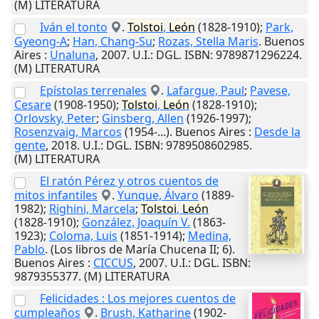
(M) LITERATURA
Iván el tonto
.
Tolstoi
,
León
(1828-1910);
Park,
Gyeong-A
;
Han, Chang-Su
;
Rozas, Stella Maris
.
Buenos
Aires
:
Unaluna
,
2007
.
U.I.
: DGL. ISBN: 9789871296224.
(M) LITERATURA
Epístolas terrenales
.
Lafargue, Paul
;
Pavese,
Cesare
(1908-1950);
Tolstoi
,
León
(1828-1910);
Orlovsky, Peter
;
Ginsberg, Allen
(1926-1997);
Rosenzvaig, Marcos
(1954-...).
Buenos Aires
:
Desde la
gente
,
2018
.
U.I.
: DGL. ISBN: 9789508602985.
(M) LITERATURA
El ratón Pérez y otros cuentos de
mitos infantiles
.
Yunque, Álvaro
(1889-
1982);
Righini, Marcela
;
Tolstoi
,
León
(1828-1910);
González, Joaquín V.
(1863-
1923);
Coloma, Luis
(1851-1914);
Medina,
Pablo
. (Los libros de María Chucena II; 6).
Buenos Aires
:
CICCUS
,
2007
.
U.I.
: DGL. ISBN:
9879355377. (M) LITERATURA
Felicidades : Los mejores cuentos de
cumpleaños
.
Brush, Katharine
(1902-