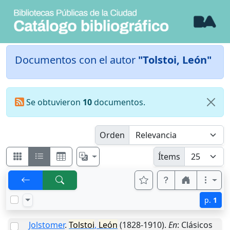
Documentos con el autor
"Tolstoi, León"
Se obtuvieron
10
documentos.
Orden
Ítems
p.
1
Jolstomer
.
Tolstoi
,
León
(1828-1910).
En
: Clásicos