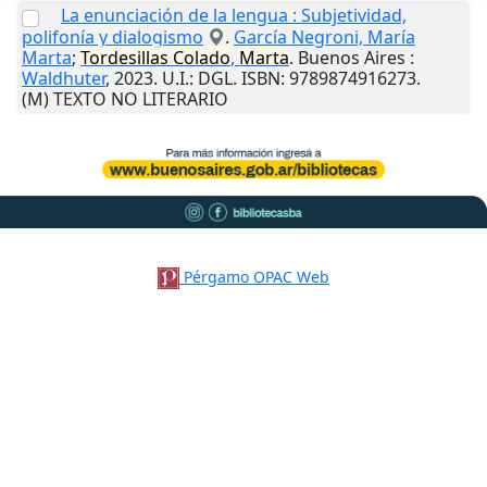
La enunciación de la lengua : Subjetividad,
polifonía y dialogismo
.
García Negroni, María
Marta
;
Tordesillas
Colado
,
Marta
.
Buenos Aires
:
Waldhuter
,
2023
.
U.I.
: DGL. ISBN: 9789874916273.
(M) TEXTO NO LITERARIO
Pérgamo OPAC Web