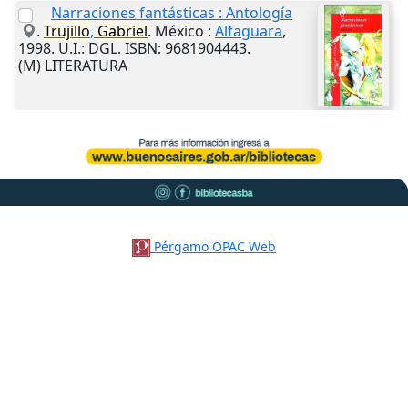
Narraciones fantásticas : Antología
.
Trujillo
,
Gabriel
.
México
:
Alfaguara
,
1998
.
U.I.
: DGL. ISBN: 9681904443.
(M) LITERATURA
Pérgamo OPAC Web