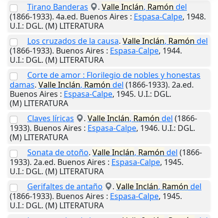
Tirano Banderas
.
Valle
Inclán
,
Ramón
del
(1866-1933). 4a.ed.
Buenos Aires
:
Espasa-Calpe
,
1948
.
U.I.
: DGL. (M) LITERATURA
Los cruzados de la causa
.
Valle
Inclán
,
Ramón
del
(1866-1933).
Buenos Aires
:
Espasa-Calpe
,
1944
.
U.I.
: DGL. (M) LITERATURA
Corte de amor : Florilegio de nobles y honestas
damas
.
Valle
Inclán
,
Ramón
del
(1866-1933). 2a.ed.
Buenos Aires
:
Espasa-Calpe
,
1945
.
U.I.
: DGL.
(M) LITERATURA
Claves líricas
.
Valle
Inclán
,
Ramón
del
(1866-
1933).
Buenos Aires
:
Espasa-Calpe
,
1946
.
U.I.
: DGL.
(M) LITERATURA
Sonata de otoño
.
Valle
Inclán
,
Ramón
del
(1866-
1933). 2a.ed.
Buenos Aires
:
Espasa-Calpe
,
1945
.
U.I.
: DGL. (M) LITERATURA
Gerifaltes de antaño
.
Valle
Inclán
,
Ramón
del
(1866-1933).
Buenos Aires
:
Espasa-Calpe
,
1945
.
U.I.
: DGL. (M) LITERATURA