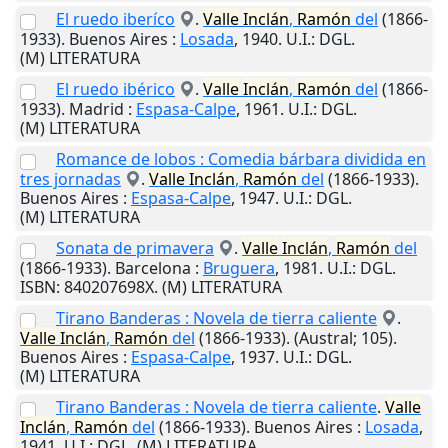
El ruedo iberíco
.
Valle
Inclán
,
Ramón
del
(1866-
1933).
Buenos Aires
:
Losada
,
1940
.
U.I.
: DGL.
(M) LITERATURA
El ruedo ibérico
.
Valle
Inclán
,
Ramón
del
(1866-
1933).
Madrid
:
Espasa-Calpe
,
1961
.
U.I.
: DGL.
(M) LITERATURA
Romance de lobos : Comedia bárbara dividida en
tres jornadas
.
Valle
Inclán
,
Ramón
del
(1866-1933).
Buenos Aires
:
Espasa-Calpe
,
1947
.
U.I.
: DGL.
(M) LITERATURA
Sonata de primavera
.
Valle
Inclán
,
Ramón
del
(1866-1933).
Barcelona
:
Bruguera
,
1981
.
U.I.
: DGL.
ISBN: 840207698X. (M) LITERATURA
Tirano Banderas : Novela de tierra caliente
.
Valle
Inclán
,
Ramón
del
(1866-1933). (Austral; 105).
Buenos Aires
:
Espasa-Calpe
,
1937
.
U.I.
: DGL.
(M) LITERATURA
Tirano Banderas : Novela de tierra caliente
.
Valle
Inclán
,
Ramón
del
(1866-1933).
Buenos Aires
:
Losada
,
1941
.
U.I.
: DGL. (M) LITERATURA