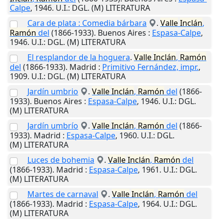
Calpe
,
1946
.
U.I.
: DGL. (M) LITERATURA
Cara de plata : Comedia bárbara
.
Valle
Inclán
,
Ramón
del
(1866-1933).
Buenos Aires
:
Espasa-Calpe
,
1946
.
U.I.
: DGL. (M) LITERATURA
El resplandor de la hoguera
.
Valle
Inclán
,
Ramón
del
(1866-1933).
Madrid
:
Primitivo Fernández, impr.
,
1909
.
U.I.
: DGL. (M) LITERATURA
Jardín umbrio
.
Valle
Inclán
,
Ramón
del
(1866-
1933).
Buenos Aires
:
Espasa-Calpe
,
1946
.
U.I.
: DGL.
(M) LITERATURA
Jardín umbrío
.
Valle
Inclán
,
Ramón
del
(1866-
1933).
Madrid
:
Espasa-Calpe
,
1960
.
U.I.
: DGL.
(M) LITERATURA
Luces de bohemia
.
Valle
Inclán
,
Ramón
del
(1866-1933).
Madrid
:
Espasa-Calpe
,
1961
.
U.I.
: DGL.
(M) LITERATURA
Martes de carnaval
.
Valle
Inclán
,
Ramón
del
(1866-1933).
Madrid
:
Espasa-Calpe
,
1964
.
U.I.
: DGL.
(M) LITERATURA