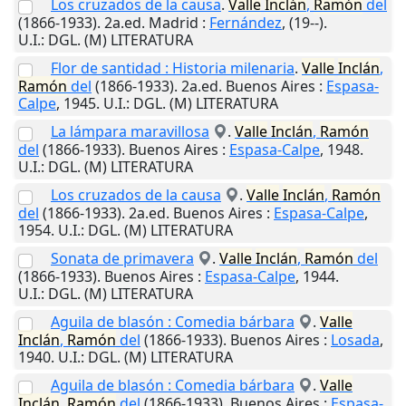
Los cruzados de la causa
.
Valle
Inclán
,
Ramón
del
(1866-1933). 2a.ed.
Madrid
:
Fernández
,
(19--)
.
U.I.
: DGL. (M) LITERATURA
Flor de santidad : Historia milenaria
.
Valle
Inclán
,
Ramón
del
(1866-1933). 2a.ed.
Buenos Aires
:
Espasa-
Calpe
,
1945
.
U.I.
: DGL. (M) LITERATURA
La lámpara maravillosa
.
Valle
Inclán
,
Ramón
del
(1866-1933).
Buenos Aires
:
Espasa-Calpe
,
1948
.
U.I.
: DGL. (M) LITERATURA
Los cruzados de la causa
.
Valle
Inclán
,
Ramón
del
(1866-1933). 2a.ed.
Buenos Aires
:
Espasa-Calpe
,
1954
.
U.I.
: DGL. (M) LITERATURA
Sonata de primavera
.
Valle
Inclán
,
Ramón
del
(1866-1933).
Buenos Aires
:
Espasa-Calpe
,
1944
.
U.I.
: DGL. (M) LITERATURA
Aguila de blasón : Comedia bárbara
.
Valle
Inclán
,
Ramón
del
(1866-1933).
Buenos Aires
:
Losada
,
1940
.
U.I.
: DGL. (M) LITERATURA
Aguila de blasón : Comedia bárbara
.
Valle
Inclán
,
Ramón
del
(1866-1933).
Buenos Aires
:
Espasa-