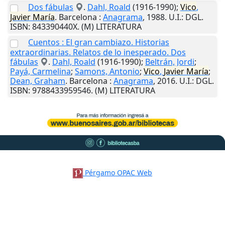
Dos fábulas
.
Dahl, Roald
(1916-1990);
Vico
,
Javier
María
.
Barcelona
:
Anagrama
,
1988
.
U.I.
: DGL.
ISBN: 843390440X. (M) LITERATURA
Cuentos : El gran cambiazo. Historias
extraordinarias. Relatos de lo inesperado. Dos
fábulas
.
Dahl, Roald
(1916-1990);
Beltrán, Jordi
;
Payá, Carmelina
;
Samons, Antonio
;
Vico
,
Javier
María
;
Dean, Graham
.
Barcelona
:
Anagrama
,
2016
.
U.I.
: DGL.
ISBN: 9788433959546. (M) LITERATURA
Pérgamo OPAC Web