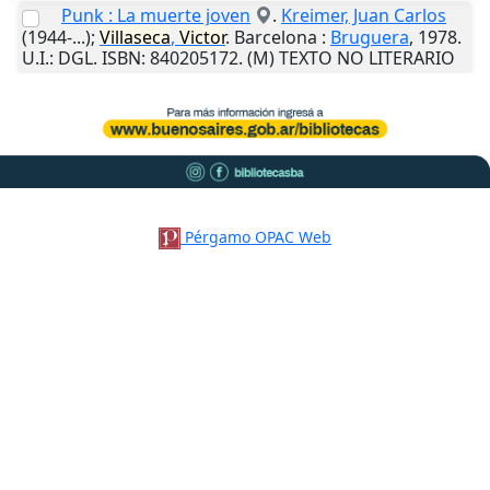
Punk : La muerte joven
.
Kreimer, Juan Carlos
(1944-...);
Villaseca
,
Victor
.
Barcelona
:
Bruguera
,
1978
.
U.I.
: DGL. ISBN: 840205172. (M) TEXTO NO LITERARIO
Pérgamo OPAC Web