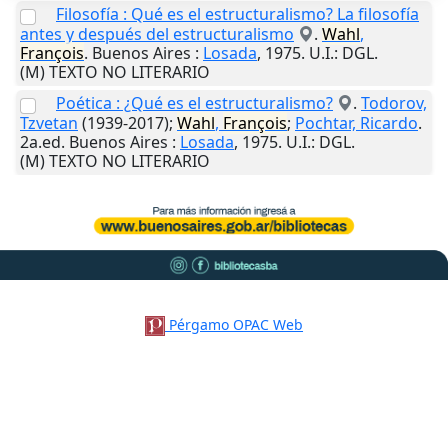
Filosofía : Qué es el estructuralismo? La filosofía
antes y después del estructuralismo
.
Wahl
,
François
.
Buenos Aires
:
Losada
,
1975
.
U.I.
: DGL.
(M) TEXTO NO LITERARIO
Poética : ¿Qué es el estructuralismo?
.
Todorov,
Tzvetan
(1939-2017);
Wahl
,
François
;
Pochtar, Ricardo
.
2a.ed.
Buenos Aires
:
Losada
,
1975
.
U.I.
: DGL.
(M) TEXTO NO LITERARIO
Pérgamo OPAC Web