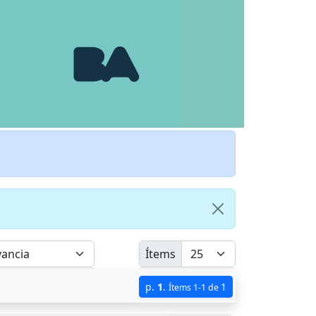
Ítems
p.
1
.
1
Ítems 1-1 de