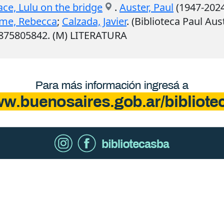
ace, Lulu on the bridge
.
Auster, Paul
(1947-2024
ime, Rebecca
;
Calzada, Javier
. (Biblioteca Paul Aus
9875805842. (M) LITERATURA