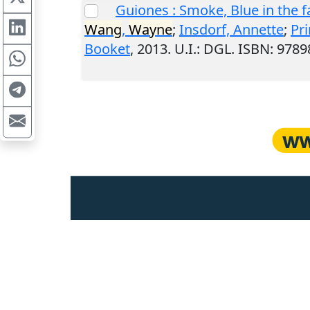
Guiones : Smoke, Blue in the f
Wang
,
Wayne
;
Insdorf, Annette
;
Pr
Booket
,
2013
.
U.I.
: DGL. ISBN: 978