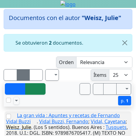
Documentos con el autor
"Weisz, Julie"
Se obtuvieron
2
documentos.
Orden
Ítems
p.
1
La gran vida : Apuntes y recetas de Fernando
Vidal Buzzi
.
Vidal Buzzi, Fernando
;
Vidal, Cayetana
;
Weisz
,
Julie
. (Los 5 sentidos).
Buenos Aires
:
Tusquets
,
2018
.
U.I.
: DGL. ISBN: 9789876705417. (M) TEXTO NO