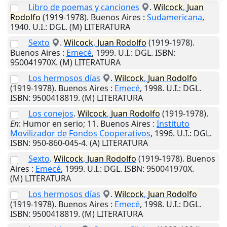
Libro de poemas y canciones
.
Wilcock
,
Juan
Rodolfo
(1919-1978).
Buenos Aires
:
Sudamericana
,
1940
.
U.I.
: DGL. (M) LITERATURA
Sexto
.
Wilcock
,
Juan
Rodolfo
(1919-1978).
Buenos Aires
:
Emecé
,
1999
.
U.I.
: DGL. ISBN:
950041970X. (M) LITERATURA
Los hermosos días
.
Wilcock
,
Juan
Rodolfo
(1919-1978).
Buenos Aires
:
Emecé
,
1998
.
U.I.
: DGL.
ISBN: 9500418819. (M) LITERATURA
Los conejos
.
Wilcock
,
Juan
Rodolfo
(1919-1978).
En
: Humor en serio; 11.
Buenos Aires
:
Instituto
Movilizador de Fondos Cooperativos
,
1996
.
U.I.
: DGL.
ISBN: 950-860-045-4. (A) LITERATURA
Sexto
.
Wilcock
,
Juan
Rodolfo
(1919-1978).
Buenos
Aires
:
Emecé
,
1999
.
U.I.
: DGL. ISBN: 950041970X.
(M) LITERATURA
Los hermosos días
.
Wilcock
,
Juan
Rodolfo
(1919-1978).
Buenos Aires
:
Emecé
,
1998
.
U.I.
: DGL.
ISBN: 9500418819. (M) LITERATURA