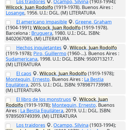
Los traidores
.
Ocampo, Silvina
(1903-1994);
Wilcock
,
Juan
Rodolfo
(1919-1978).
Buenos Aires
:
Losange
,
1956
.
U.I.
: DGL. (M) LITERATURA
El americano impasible
.
Greene, Graham
(1904-1991);
Wilcock
,
Juan
Rodolfo
(1919-1978).
Barcelona
:
Bruguera
,
1980
.
U.I.
: DGL. ISBN:
8402067085. (M) LITERATURA
Hechos inquietantes
.
Wilcock
,
Juan
Rodolfo
(1919-1978);
Piro, Guillermo
(1960-...).
Buenos Aires
:
Sudamericana
,
1998
.
U.I.
: DGL. ISBN: 9500713217.
(M) LITERATURA
El caos
.
Wilcock
,
Juan
Rodolfo
(1919-1978);
Montequin, Ernesto
.
Buenos Aires
:
La Bestia
Equilátera
,
2015
.
U.I.
: DGL. ISBN: 9789871739981.
(M) LITERATURA
El libro de los monstruos
.
Wilcock
,
Juan
Rodolfo
(1919-1978);
Montequin, Ernesto
.
Buenos
Aires
:
La Bestia Equilátera
,
2019
.
U.I.
: DGL. ISBN:
9789509749399. (M) LITERATURA
Los traidores
.
Ocampo, Silvina
(1903-1994);