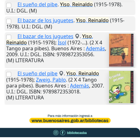
El sueño del pibe
.
Yiso
,
Reinaldo
(1915-1978).
U.I.
: DGL. (M)
El bazar de los juguetes
.
Yiso
,
Reinaldo
(1915-
1978).
U.I.
: DGL. (M)
El bazar de los juguetes
.
Yiso
,
Reinaldo
(1915-1978);
Isol
(1972-...). (2 X 4
Tango para pibes).
Buenos Aires
:
Además
,
2009
.
U.I.
: DGL. ISBN: 9789872353056.
(M) LITERATURA
El sueño del pibe
.
Yiso
,
Reinaldo
(1915-1978);
Zweig, Pablo
. (2 X 4 Tango
para pibes).
Buenos Aires
:
Además
,
2007
.
U.I.
: DGL. ISBN: 9789872353018.
(M) LITERATURA