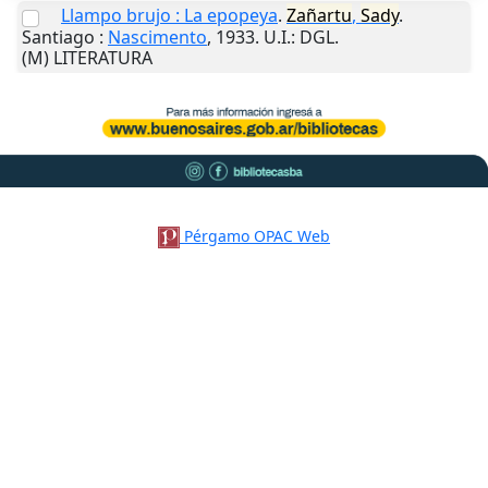
Llampo brujo : La epopeya
.
Zañartu
,
Sady
.
Santiago
:
Nascimento
,
1933
.
U.I.
: DGL.
(M) LITERATURA
Pérgamo OPAC Web