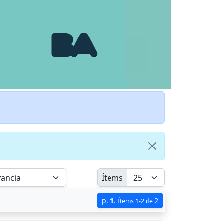
Ítems
p.
1
.
2
Ítems 1-2 de