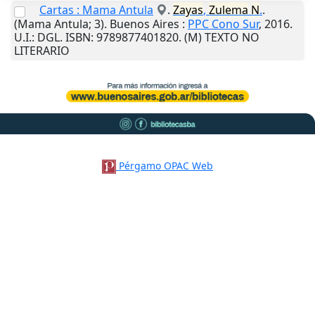
Cartas : Mama Antula
.
Zayas
,
Zulema
N
.
.
(Mama Antula; 3).
Buenos Aires
:
PPC Cono Sur
,
2016
.
U.I.
: DGL. ISBN: 9789877401820. (M) TEXTO NO
LITERARIO
Pérgamo OPAC Web