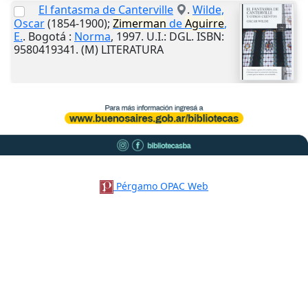
El fantasma de Canterville
.
Wilde,
Oscar
(1854-1900);
Zimerman
de
Aguirre
,
E.
.
Bogotá
:
Norma
,
1997
.
U.I.
: DGL. ISBN:
9580419341. (M) LITERATURA
Pérgamo OPAC Web