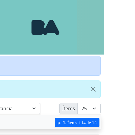
Ítems
p.
1
.
14
Ítems 1-14 de