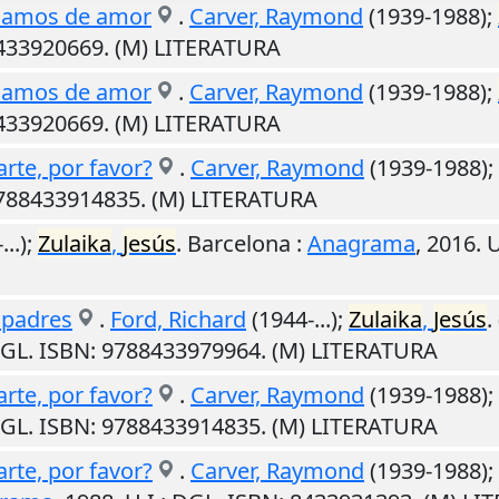
lamos de amor
.
Carver, Raymond
(1939-1988);
8433920669. (M) LITERATURA
lamos de amor
.
Carver, Raymond
(1939-1988);
8433920669. (M) LITERATURA
arte, por favor?
.
Carver, Raymond
(1939-1988);
9788433914835. (M) LITERATURA
...);
Zulaika
,
Jesús
.
Barcelona
:
Anagrama
,
2016
.
U
 padres
.
Ford, Richard
(1944-...);
Zulaika
,
Jesús
.
DGL. ISBN: 9788433979964. (M) LITERATURA
arte, por favor?
.
Carver, Raymond
(1939-1988);
DGL. ISBN: 9788433914835. (M) LITERATURA
arte, por favor?
.
Carver, Raymond
(1939-1988);