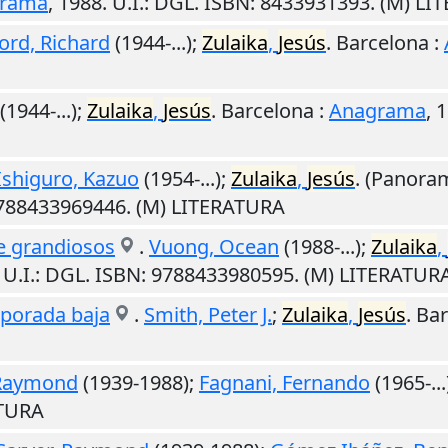
rama
,
1988
.
U.I.
: DGL. ISBN: 8433931393. (M) L
ord, Richard
(1944-...);
Zulaika
,
Jesús
.
Barcelona
:
(1944-...);
Zulaika
,
Jesús
.
Barcelona
:
Anagrama
,
1
Ishiguro, Kazuo
(1954-...);
Zulaika
,
Jesús
. (Panoram
9788433969446. (M) LITERATURA
e grandiosos
.
Vuong, Ocean
(1988-...);
Zulaika
,
.
U.I.
: DGL. ISBN: 9788433980595. (M) LITERATUR
porada baja
.
Smith, Peter J.
;
Zulaika
,
Jesús
.
Bar
 Raymond
(1939-1988);
Fagnani, Fernando
(1965-...
ATURA