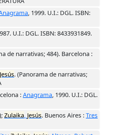
ITERATURA
Anagrama
,
1999
.
U.I.
: DGL. ISBN:
987
.
U.I.
: DGL. ISBN: 8433931849.
a de narrativas; 484).
Barcelona
:
Jesús
. (Panorama de narrativas;
A
celona
:
Anagrama
,
1990
.
U.I.
: DGL.
);
Zulaika
,
Jesús
.
Buenos Aires
:
Tres