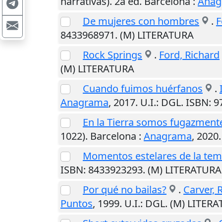
narrativas). 2a ed.
Barcelona
:
Anag
De mujeres con hombres
.
F
8433968971. (M) LITERATURA
Rock Springs
.
Ford, Richard
(M) LITERATURA
Cuando fuimos huérfanos
.
Anagrama
,
2017
.
U.I.
: DGL. ISBN: 
En la Tierra somos fugazment
1022).
Barcelona
:
Anagrama
,
2020
Momentos estelares de la tem
ISBN: 8433923293. (M) LITERATURA
Por qué no bailas?
.
Carver,
Puntos
,
1999
.
U.I.
: DGL. (M) LITER