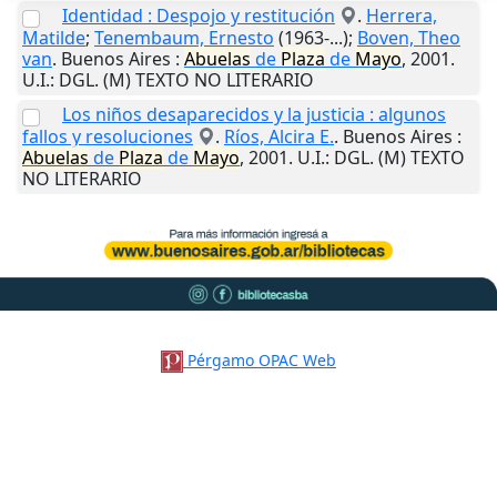
Identidad : Despojo y restitución
.
Herrera,
Matilde
;
Tenembaum, Ernesto
(1963-...);
Boven, Theo
van
.
Buenos Aires
:
Abuelas
de
Plaza
de
Mayo
,
2001
.
U.I.
: DGL. (M) TEXTO NO LITERARIO
Los niños desaparecidos y la justicia : algunos
fallos y resoluciones
.
Ríos, Alcira E.
.
Buenos Aires
:
Abuelas
de
Plaza
de
Mayo
,
2001
.
U.I.
: DGL. (M) TEXTO
NO LITERARIO
Pérgamo OPAC Web