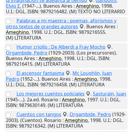
la imaginación se adelanta al tiempo
.
Gandolfo,
Elvio E.
(1947-...).
Buenos Aires
:
Ameghino
,
1998
.
U.I.
: DGL. ISBN: 9879216482. (M) TEXTO NO LITERARIO
Palabras a mi maestra : poemas, aforismos y
otros textos de grandes autores
.
Buenos Aires
:
Ameghino
,
1998
.
U.I.
: DGL. ISBN: 9879216555.
(M) LITERATURA
Humor criollo : De Alberdi a Fray Mocho
.
Orgambide, Pedro
(1929-2003). (Los precursores).
Buenos Aires
:
Ameghino
,
1998
.
U.I.
: DGL. ISBN:
9879216415. (M) LITERATURA
El ascensor fantasma
.
Mc Loughlin, Juan
Pedro
(1952-...).
Buenos Aires
:
Ameghino
,
1998
.
U.I.
: DGL. ISBN: 9879216458. (M) LITERATURA
Los mejores cuentos policiales
.
Sasturain, Juan
(1945-...). 2a.ed.
Rosario
:
Ameghino
,
1997
.
U.I.
: DGL.
ISBN: 9879630149. (M) LITERATURA
Cuentos con tangos
.
Orgambide, Pedro
(1929-
2003). (Cuentos).
Rosario
:
Ameghino
,
1998
.
U.I.
: DGL.
ISBN: 9879216342. (M) LITERATURA