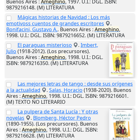
Buenos Aires
:
Ameghino
,
1997
.
U.I.
: DGL. ISBN:
9879216148. (M) LITERATURA
Mágicas historias de Navidad : Los más
emotivoss cuentos de grandes escritores
.
Bonifacini, Gustavo A.
.
Buenos Aires
:
Ameghino
,
1998
.
U.I.
: DGL. ISBN: 9879216652. (M) LITERATURA
El paraguas misterioso
.
Imbert,
Julio
(1918-2012). (Los precursores).
Buenos Aires
:
Ameghino
,
1998
.
U.I.
: DGL.
ISBN: 9879216350. (M) LITERATURA
Las mejores letras de tango : desde sus orígenes
a la actualidad
.
Salas, Horacio
(1938-2020).
Buenos
Aires
:
Ameghino
,
1998
.
U.I.
: DGL. ISBN: 9879216601.
(M) TEXTO NO LITERARIO
La pulpera de Santa Lucía : Y otras
novelas
.
Blomberg, Héctor Pedro
(1890-1955). (Los precursores).
Buenos
Aires
:
Ameghino
,
1998
.
U.I.
: DGL. ISBN:
9879216628. (M) LITERATURA