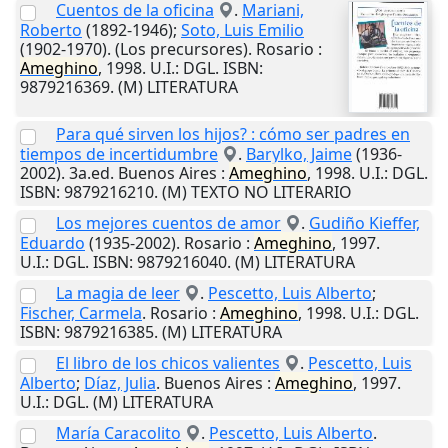
Cuentos de la oficina
.
Mariani,
Roberto
(1892-1946);
Soto, Luis Emilio
(1902-1970). (Los precursores).
Rosario
:
Ameghino
,
1998
.
U.I.
: DGL. ISBN:
9879216369. (M) LITERATURA
Para qué sirven los hijos? : cómo ser padres en
tiempos de incertidumbre
.
Barylko, Jaime
(1936-
2002). 3a.ed.
Buenos Aires
:
Ameghino
,
1998
.
U.I.
: DGL.
ISBN: 9879216210. (M) TEXTO NO LITERARIO
Los mejores cuentos de amor
.
Gudiño Kieffer,
Eduardo
(1935-2002).
Rosario
:
Ameghino
,
1997
.
U.I.
: DGL. ISBN: 9879216040. (M) LITERATURA
La magia de leer
.
Pescetto, Luis Alberto
;
Fischer, Carmela
.
Rosario
:
Ameghino
,
1998
.
U.I.
: DGL.
ISBN: 9879216385. (M) LITERATURA
El libro de los chicos valientes
.
Pescetto, Luis
Alberto
;
Díaz, Julia
.
Buenos Aires
:
Ameghino
,
1997
.
U.I.
: DGL. (M) LITERATURA
María Caracolito
.
Pescetto, Luis Alberto
.