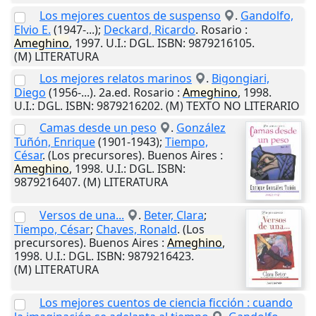
Los mejores cuentos de suspenso
.
Gandolfo,
Elvio E.
(1947-...);
Deckard, Ricardo
.
Rosario
:
Ameghino
,
1997
.
U.I.
: DGL. ISBN: 9879216105.
(M) LITERATURA
Los mejores relatos marinos
.
Bigongiari,
Diego
(1956-...). 2a.ed.
Rosario
:
Ameghino
,
1998
.
U.I.
: DGL. ISBN: 9879216202. (M) TEXTO NO LITERARIO
Camas desde un peso
.
González
Tuñón, Enrique
(1901-1943);
Tiempo,
César
. (Los precursores).
Buenos Aires
:
Ameghino
,
1998
.
U.I.
: DGL. ISBN:
9879216407. (M) LITERATURA
Versos de una...
.
Beter, Clara
;
Tiempo, César
;
Chaves, Ronald
. (Los
precursores).
Buenos Aires
:
Ameghino
,
1998
.
U.I.
: DGL. ISBN: 9879216423.
(M) LITERATURA
Los mejores cuentos de ciencia ficción : cuando