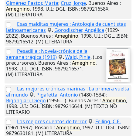
Giménez Pastor, Marta
;
Cruz, Jorge
.
Buenos Aires
:
Ameghino
,
1998
.
U.I.
: DGL. ISBN: 987921658X.
(M) LITERATURA
Esas malditas mujeres : Antología de cuentistas
latinoamericanas
.
Gorodischer, Angélica
(1929-
2022).
Buenos Aires
:
Ameghino
,
1998
.
U.I.
: DGL. ISBN:
9879216512. (M) LITERATURA
Pesadilla : Novela-crónica de la
semana trágica (1919)
.
Wald, Pinie
. (Los
precursores).
Buenos Aires
:
Ameghino
,
1998
.
U.I.
: DGL. ISBN: 9879216571.
(M) LITERATURA
Las mejores crónicas marinas : La primera vuelta
al mundo
.
Pigafetta, Antonio
(1480-1534);
Bigongiari, Diego
(1956-...).
Buenos Aires
:
Ameghino
,
1998
.
U.I.
: DGL. ISBN: 9879216644. (M) TEXTO NO
LITERARIO
Los mejores cuentos de terror
.
Feiling, C.E.
(1961-1997).
Rosario
:
Ameghino
,
1997
.
U.I.
: DGL. ISBN:
9879630181. (M) LITERATURA