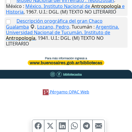
Museo Nacional del Virreinato : Tepotzotlán
.
México
:
México. Instituto Nacional de
Antropología
e
Historia
,
1967
.
U.I.
: DGL. (M) TEXTO NO LITERARIO
Descripción orográfica del gran Chaco
Gualamba
.
Lozano, Pedro
.
Tucumán
:
Argentina.
Universidad Nacional de Tucumán. Instituto de
Antropología
,
1941
.
U.I.
: DGL. (M) TEXTO NO
LITERARIO
Pérgamo OPAC Web