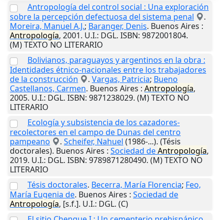
Antropología del control social : Una exploración
sobre la percepción defectuosa del sistema penal
.
Moreira, Manuel A.J.
;
Baranger, Denis
.
Buenos Aires
:
Antropología
,
2001
.
U.I.
: DGL. ISBN: 9872001804.
(M) TEXTO NO LITERARIO
Bolivianos, paraguayos y argentinos en la obra :
Identidades étnico-nacionales entre los trabajadores
de la construcción
.
Vargas, Patricia
;
Bueno
Castellanos, Carmen
.
Buenos Aires
:
Antropología
,
2005
.
U.I.
: DGL. ISBN: 9871238029. (M) TEXTO NO
LITERARIO
Ecología y subsistencia de los cazadores-
recolectores en el campo de Dunas del centro
pampeano
.
Scheifer, Nahuel
(1986-...). (Tésis
doctorales).
Buenos Aires
:
Sociedad de
Antropología
,
2019
.
U.I.
: DGL. ISBN: 9789871280490. (M) TEXTO NO
LITERARIO
Tésis doctorales
.
Becerra, María Florencia
;
Feo,
María Eugenia de
.
Buenos Aires
:
Sociedad de
Antropología
,
[s.f.]
.
U.I.
: DGL. (C)
El sitio Chenque I : Un cementerio prehispánico