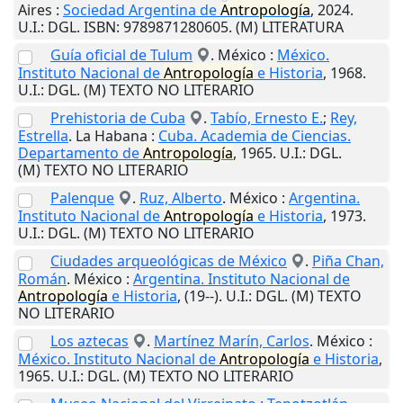
Aires
:
Sociedad Argentina de
Antropología
,
2024
.
U.I.
: DGL. ISBN: 9789871280605. (M) LITERATURA
Guía oficial de Tulum
.
México
:
México.
Instituto Nacional de
Antropología
e Historia
,
1968
.
U.I.
: DGL. (M) TEXTO NO LITERARIO
Prehistoria de Cuba
.
Tabío, Ernesto E.
;
Rey,
Estrella
.
La Habana
:
Cuba. Academia de Ciencias.
Departamento de
Antropología
,
1965
.
U.I.
: DGL.
(M) TEXTO NO LITERARIO
Palenque
.
Ruz, Alberto
.
México
:
Argentina.
Instituto Nacional de
Antropología
e Historia
,
1973
.
U.I.
: DGL. (M) TEXTO NO LITERARIO
Ciudades arqueológicas de México
.
Piña Chan,
Román
.
México
:
Argentina. Instituto Nacional de
Antropología
e Historia
,
(19--)
.
U.I.
: DGL. (M) TEXTO
NO LITERARIO
Los aztecas
.
Martínez Marín, Carlos
.
México
:
México. Instituto Nacional de
Antropología
e Historia
,
1965
.
U.I.
: DGL. (M) TEXTO NO LITERARIO