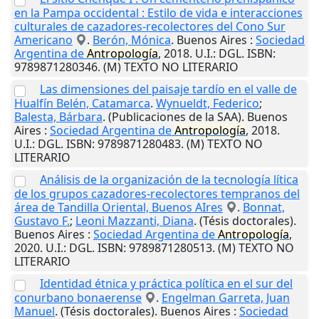
en la Pampa occidental : Estilo de vida e interacciones
culturales de cazadores-recolectores del Cono Sur
Americano
.
Berón, Mónica
.
Buenos Aires
:
Sociedad
Argentina de
Antropología
,
2018
.
U.I.
: DGL. ISBN:
9789871280346. (M) TEXTO NO LITERARIO
Las dimensiones del paisaje tardío en el valle de
Hualfín Belén, Catamarca
.
Wynueldt, Federico
;
Balesta, Bárbara
. (Publicaciones de la SAA).
Buenos
Aires
:
Sociedad Argentina de
Antropología
,
2018
.
U.I.
: DGL. ISBN: 9789871280483. (M) TEXTO NO
LITERARIO
Análisis de la organización de la tecnología lítica
de los grupos cazadores-recolectores tempranos del
área de Tandilla Oriental, Buenos AIres
.
Bonnat,
Gustavo F.
;
Leoni Mazzanti, Diana
. (Tésis doctorales).
Buenos Aires
:
Sociedad Argentina de
Antropología
,
2020
.
U.I.
: DGL. ISBN: 9789871280513. (M) TEXTO NO
LITERARIO
Identidad étnica y práctica política en el sur del
conurbano bonaerense
.
Engelman Garreta, Juan
Manuel
. (Tésis doctorales).
Buenos Aires
:
Sociedad