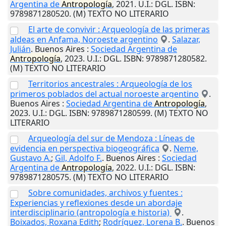
Argentina de
Antropología
,
2021
.
U.I.
: DGL. ISBN:
9789871280520. (M) TEXTO NO LITERARIO
El arte de convivir : Arqueología de las primeras
aldeas en Anfama, Noroeste argentino
.
Salazar,
Julián
.
Buenos Aires
:
Sociedad Argentina de
Antropología
,
2023
.
U.I.
: DGL. ISBN: 9789871280582.
(M) TEXTO NO LITERARIO
Territorios ancestrales : Arqueología de los
primeros poblados del actual noroeste argentino
.
Buenos Aires
:
Sociedad Argentina de
Antropología
,
2023
.
U.I.
: DGL. ISBN: 9789871280599. (M) TEXTO NO
LITERARIO
Arqueología del sur de Mendoza : Líneas de
evidencia en perspectiva biogeográfica
.
Neme,
Gustavo A.
;
Gil, Adolfo F.
.
Buenos Aires
:
Sociedad
Argentina de
Antropología
,
2022
.
U.I.
: DGL. ISBN:
9789871280575. (M) TEXTO NO LITERARIO
Sobre comunidades, archivos y fuentes :
Experiencias y reflexiones desde un abordaje
interdisciplinario (antropología e historia)
.
Boixados, Roxana Edith
;
Rodríguez, Lorena B.
.
Buenos