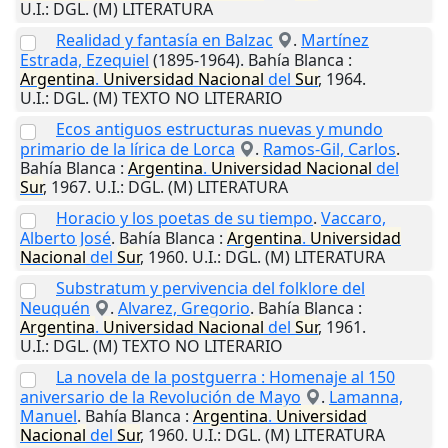
U.I.
: DGL. (M) LITERATURA
Realidad y fantasía en Balzac
.
Martínez
Estrada, Ezequiel
(1895-1964).
Bahía Blanca
:
Argentina
.
Universidad
Nacional
del
Sur
,
1964
.
U.I.
: DGL. (M) TEXTO NO LITERARIO
Ecos antiguos estructuras nuevas y mundo
primario de la lírica de Lorca
.
Ramos-Gil, Carlos
.
Bahía Blanca
:
Argentina
.
Universidad
Nacional
del
Sur
,
1967
.
U.I.
: DGL. (M) LITERATURA
Horacio y los poetas de su tiempo
.
Vaccaro,
Alberto José
.
Bahía Blanca
:
Argentina
.
Universidad
Nacional
del
Sur
,
1960
.
U.I.
: DGL. (M) LITERATURA
Substratum y pervivencia del folklore del
Neuquén
.
Alvarez, Gregorio
.
Bahía Blanca
:
Argentina
.
Universidad
Nacional
del
Sur
,
1961
.
U.I.
: DGL. (M) TEXTO NO LITERARIO
La novela de la postguerra : Homenaje al 150
aniversario de la Revolución de Mayo
.
Lamanna,
Manuel
.
Bahía Blanca
:
Argentina
.
Universidad
Nacional
del
Sur
,
1960
.
U.I.
: DGL. (M) LITERATURA