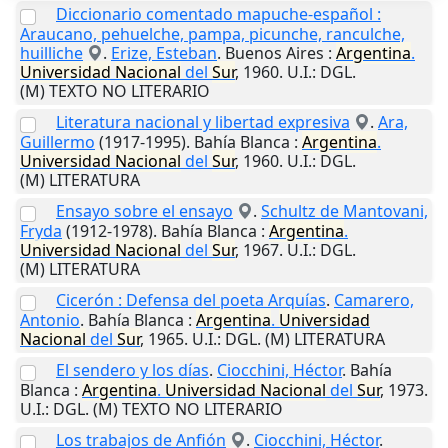
Diccionario comentado mapuche-español :
Araucano, pehuelche, pampa, picunche, ranculche,
huilliche
.
Erize, Esteban
.
Buenos Aires
:
Argentina
.
Universidad
Nacional
del
Sur
,
1960
.
U.I.
: DGL.
(M) TEXTO NO LITERARIO
Literatura nacional y libertad expresiva
.
Ara,
Guillermo
(1917-1995).
Bahía Blanca
:
Argentina
.
Universidad
Nacional
del
Sur
,
1960
.
U.I.
: DGL.
(M) LITERATURA
Ensayo sobre el ensayo
.
Schultz de Mantovani,
Fryda
(1912-1978).
Bahía Blanca
:
Argentina
.
Universidad
Nacional
del
Sur
,
1967
.
U.I.
: DGL.
(M) LITERATURA
Cicerón : Defensa del poeta Arquías
.
Camarero,
Antonio
.
Bahía Blanca
:
Argentina
.
Universidad
Nacional
del
Sur
,
1965
.
U.I.
: DGL. (M) LITERATURA
El sendero y los días
.
Ciocchini, Héctor
.
Bahía
Blanca
:
Argentina
.
Universidad
Nacional
del
Sur
,
1973
.
U.I.
: DGL. (M) TEXTO NO LITERARIO
Los trabajos de Anfión
.
Ciocchini, Héctor
.