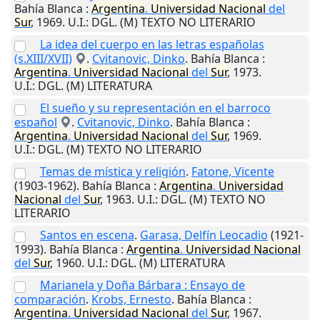
Bahía Blanca
:
Argentina
.
Universidad
Nacional
del
Sur
,
1969
.
U.I.
: DGL. (M) TEXTO NO LITERARIO
La idea del cuerpo en las letras españolas
(s.XIII/XVII)
.
Cvitanovic, Dinko
.
Bahía Blanca
:
Argentina
.
Universidad
Nacional
del
Sur
,
1973
.
U.I.
: DGL. (M) LITERATURA
El sueño y su representación en el barroco
español
.
Cvitanovic, Dinko
.
Bahía Blanca
:
Argentina
.
Universidad
Nacional
del
Sur
,
1969
.
U.I.
: DGL. (M) TEXTO NO LITERARIO
Temas de mística y religión
.
Fatone, Vicente
(1903-1962).
Bahía Blanca
:
Argentina
.
Universidad
Nacional
del
Sur
,
1963
.
U.I.
: DGL. (M) TEXTO NO
LITERARIO
Santos en escena
.
Garasa, Delfín Leocadio
(1921-
1993).
Bahía Blanca
:
Argentina
.
Universidad
Nacional
del
Sur
,
1960
.
U.I.
: DGL. (M) LITERATURA
Marianela y Doña Bárbara : Ensayo de
comparación
.
Krobs, Ernesto
.
Bahía Blanca
:
Argentina
.
Universidad
Nacional
del
Sur
,
1967
.