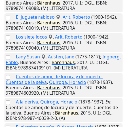
Buenos Aires
:
Bärenhaus
,
2017
.
U.I.
: DGL. ISBN:
9789874109088. (M) LITERATURA
El juguete rabioso
.
Arlt, Roberto
(1900-1942).
Buenos Aires
:
Bärenhaus
,
2016
.
U.I.
: DGL. ISBN:
9789874109019. (M) LITERATURA
Los siete locos
.
Arlt, Roberto
(1900-1942).
Buenos Aires
:
Bärenhaus
,
2016
.
U.I.
: DGL. ISBN:
9789874109040. (M) LITERATURA
Lady Susan
.
Austen, Jane
(1775-1817);
Ingberg,
Pablo
.
Buenos Aires
:
Bärenhaus
,
2017
.
U.I.
: DGL.
ISBN: 9789874109101. (M) LITERATURA
Cuentos de amor, de locura y de muerte.
Cuentos de la selva
.
Quiroga, Horacio
(1878-1937).
Buenos Aires
:
Bärenhaus
,
2015
.
U.I.
: DGL. ISBN:
9789874603920. (M) LITERATURA
A la deriva
.
Quiroga, Horacio
(1878-1937).
En
:
Cuentos de amor, de locura y de muerte. Cuentos de
la selva.
Buenos Aires
:
Bärenhaus
,
2015
.
U.I.
: DGL.
ISBN: 978-987-46039-2-0. (A)