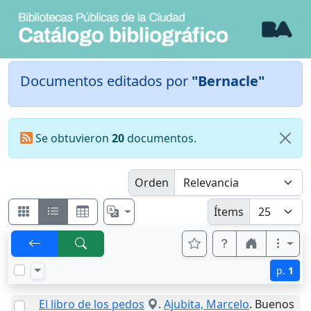
Documentos editados por
"Bernacle"
Se obtuvieron
20
documentos.
Orden
Ítems
p.
1
El libro de los pedos
.
Ajubita, Marcelo
.
Buenos