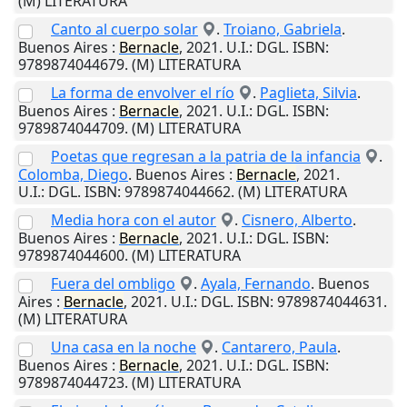
(M) LITERATURA
Canto al cuerpo solar
.
Troiano, Gabriela
.
Buenos Aires
:
Bernacle
,
2021
.
U.I.
: DGL. ISBN:
9789874044679. (M) LITERATURA
La forma de envolver el río
.
Paglieta, Silvia
.
Buenos Aires
:
Bernacle
,
2021
.
U.I.
: DGL. ISBN:
9789874044709. (M) LITERATURA
Poetas que regresan a la patria de la infancia
.
Colomba, Diego
.
Buenos Aires
:
Bernacle
,
2021
.
U.I.
: DGL. ISBN: 9789874044662. (M) LITERATURA
Media hora con el autor
.
Cisnero, Alberto
.
Buenos Aires
:
Bernacle
,
2021
.
U.I.
: DGL. ISBN:
9789874044600. (M) LITERATURA
Fuera del ombligo
.
Ayala, Fernando
.
Buenos
Aires
:
Bernacle
,
2021
.
U.I.
: DGL. ISBN: 9789874044631.
(M) LITERATURA
Una casa en la noche
.
Cantarero, Paula
.
Buenos Aires
:
Bernacle
,
2021
.
U.I.
: DGL. ISBN:
9789874044723. (M) LITERATURA