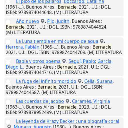
El pico de los pájaros
.
Boccardo, Catalina
(1961-...).
Buenos Aires
:
Bernacle
,
2021
.
U.I.
: DGL.
ISBN: 9789874044648. (M) LITERATURA
Año nuevo
.
Filo, Judith
.
Buenos Aires
:
Bernacle
,
2021
.
U.I.
: DGL. ISBN: 9789874044624.
(M) LITERATURA
La Luna tiembla en mi cuerpo de agua
.
Herrera, Fabián
(1965-...).
Buenos Aires
:
Bernacle
,
2021
.
U.I.
: DGL. ISBN: 9789874044709. (M) LITERATURA
Babía y otros poema
.
Seguí, Pablo
;
García,
Diego L.
.
Buenos Aires
:
Bernacle
,
2021
.
U.I.
: DGL.
ISBN: 9789874044716. (M) LITERATURA
La fuga del infinito mordido
.
Cella, Susana
.
Buenos Aires
:
Bernacle
,
2021
.
U.I.
: DGL. ISBN:
9789874044587. (M) LITERATURA
Las cuerdas de Jacobo
.
Caramés, Virginia
(1963-...).
Buenos Aires
:
Bernacle
,
2023
.
U.I.
: DGL.
ISBN: 9789878952499. (M) LITERATURA
La leyenda de Krazy Becker : una biografía coral
.
Munaro, Augusto
(1980-...).
Buenos Aires
: