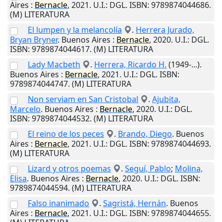
Aires
:
Bernacle
,
2021
.
U.I.
: DGL. ISBN: 9789874044686.
(M) LITERATURA
El lumpen y la melancolía
.
Herrera Jurado,
Bryan Bryner
.
Buenos Aires
:
Bernacle
,
2020
.
U.I.
: DGL.
ISBN: 9789874044617. (M) LITERATURA
Lady Macbeth
.
Herrera, Ricardo H.
(1949-...).
Buenos Aires
:
Bernacle
,
2021
.
U.I.
: DGL. ISBN:
9789874044747. (M) LITERATURA
Non serviam en San Cristobal
.
Ajubita,
Marcelo
.
Buenos Aires
:
Bernacle
,
2020
.
U.I.
: DGL.
ISBN: 9789874044532. (M) LITERATURA
El reino de los peces
.
Brando, Diego
.
Buenos
Aires
:
Bernacle
,
2021
.
U.I.
: DGL. ISBN: 9789874044693.
(M) LITERATURA
Lizard y otros poemas
.
Seguí, Pablo
;
Molina,
Elisa
.
Buenos Aires
:
Bernacle
,
2020
.
U.I.
: DGL. ISBN:
9789874044594. (M) LITERATURA
Falso inanimado
.
Sagristá, Hernán
.
Buenos
Aires
:
Bernacle
,
2021
.
U.I.
: DGL. ISBN: 9789874044655.