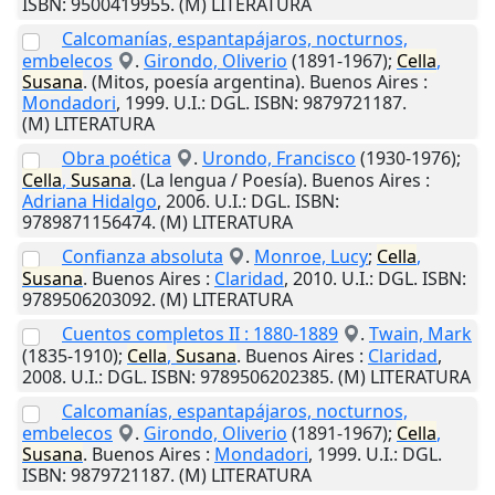
ISBN: 9500419955. (M) LITERATURA
Calcomanías, espantapájaros, nocturnos,
embelecos
.
Girondo, Oliverio
(1891-1967);
Cella
,
Susana
. (Mitos, poesía argentina).
Buenos Aires
:
Mondadori
,
1999
.
U.I.
: DGL. ISBN: 9879721187.
(M) LITERATURA
Obra poética
.
Urondo, Francisco
(1930-1976);
Cella
,
Susana
. (La lengua / Poesía).
Buenos Aires
:
Adriana Hidalgo
,
2006
.
U.I.
: DGL. ISBN:
9789871156474. (M) LITERATURA
Confianza absoluta
.
Monroe, Lucy
;
Cella
,
Susana
.
Buenos Aires
:
Claridad
,
2010
.
U.I.
: DGL. ISBN:
9789506203092. (M) LITERATURA
Cuentos completos II : 1880-1889
.
Twain, Mark
(1835-1910);
Cella
,
Susana
.
Buenos Aires
:
Claridad
,
2008
.
U.I.
: DGL. ISBN: 9789506202385. (M) LITERATURA
Calcomanías, espantapájaros, nocturnos,
embelecos
.
Girondo, Oliverio
(1891-1967);
Cella
,
Susana
.
Buenos Aires
:
Mondadori
,
1999
.
U.I.
: DGL.
ISBN: 9879721187. (M) LITERATURA