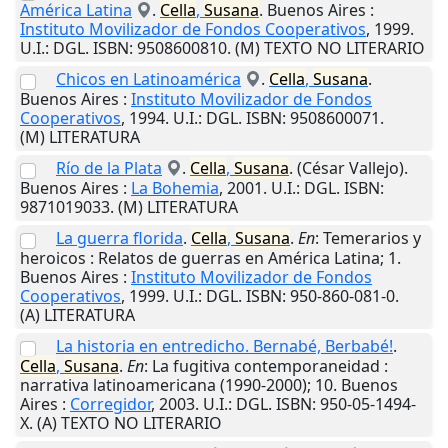
América Latina
.
Cella
,
Susana
.
Buenos Aires
:
Instituto Movilizador de Fondos Cooperativos
,
1999
.
U.I.
: DGL. ISBN: 9508600810. (M) TEXTO NO LITERARIO
Chicos en Latinoamérica
.
Cella
,
Susana
.
Buenos Aires
:
Instituto Movilizador de Fondos
Cooperativos
,
1994
.
U.I.
: DGL. ISBN: 9508600071.
(M) LITERATURA
Río de la Plata
.
Cella
,
Susana
. (César Vallejo).
Buenos Aires
:
La Bohemia
,
2001
.
U.I.
: DGL. ISBN:
9871019033. (M) LITERATURA
La guerra florida
.
Cella
,
Susana
.
En
: Temerarios y
heroicos : Relatos de guerras en América Latina; 1.
Buenos Aires
:
Instituto Movilizador de Fondos
Cooperativos
,
1999
.
U.I.
: DGL. ISBN: 950-860-081-0.
(A) LITERATURA
La historia en entredicho. Bernabé, Berbabé!
.
Cella
,
Susana
.
En
: La fugitiva contemporaneidad :
narrativa latinoamericana (1990-2000); 10.
Buenos
Aires
:
Corregidor
,
2003
.
U.I.
: DGL. ISBN: 950-05-1494-
X. (A) TEXTO NO LITERARIO