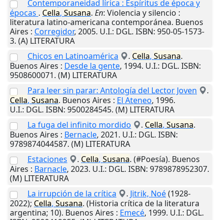
Contemporaneidad lírica : Espíritus de época y
épocas
.
Cella
,
Susana
.
En
: Violencia y silencio :
literatura latino-americana contemporánea.
Buenos
Aires
:
Corregidor
,
2005
.
U.I.
: DGL. ISBN: 950-05-1573-
3. (A) LITERATURA
Chicos en Latinoamérica
.
Cella
,
Susana
.
Buenos Aires
:
Desde la gente
,
1994
.
U.I.
: DGL. ISBN:
9508600071. (M) LITERATURA
Para leer sin parar: Antología del Lector Joven
.
Cella
,
Susana
.
Buenos Aires
:
El Ateneo
,
1996
.
U.I.
: DGL. ISBN: 9500284545. (M) LITERATURA
La fuga del infinito mordido
.
Cella
,
Susana
.
Buenos Aires
:
Bernacle
,
2021
.
U.I.
: DGL. ISBN:
9789874044587. (M) LITERATURA
Estaciones
.
Cella
,
Susana
. (#Poesía).
Buenos
Aires
:
Barnacle
,
2023
.
U.I.
: DGL. ISBN: 9789878952307.
(M) LITERATURA
La irrupción de la crítica
.
Jitrik, Noé
(1928-
2022);
Cella
,
Susana
. (Historia crítica de la literatura
argentina; 10).
Buenos Aires
:
Emecé
,
1999
.
U.I.
: DGL.