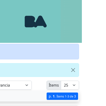
Ítems
p.
1
.
3
Ítems 1-3 de