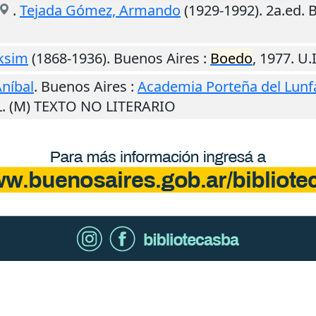
.
Tejada Gómez, Armando
(1929-1992). 2a.ed.
B
ksim
(1868-1936).
Buenos Aires
:
Boedo
,
1977
.
U.I
níbal
.
Buenos Aires
:
Academia Porteña del Lunf
L. (M) TEXTO NO LITERARIO