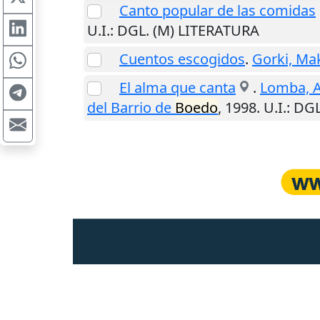
Canto popular de las comidas
U.I.
: DGL. (M) LITERATURA
Cuentos escogidos
.
Gorki, Ma
El alma que canta
.
Lomba, A
del Barrio de
Boedo
,
1998
.
U.I.
: DG