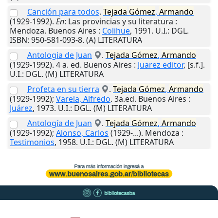
Canción para todos
.
Tejada
Gómez
,
Armando
(1929-1992).
En
: Las provincias y su literatura :
Mendoza.
Buenos Aires
:
Colihue
,
1991
.
U.I.
: DGL.
ISBN: 950-581-093-8. (A) LITERATURA
Antologia de Juan
.
Tejada
Gómez
,
Armando
(1929-1992). 4 a. ed.
Buenos Aires
:
Juarez editor
,
[s.f.]
.
U.I.
: DGL. (M) LITERATURA
Profeta en su tierra
.
Tejada
Gómez
,
Armando
(1929-1992);
Varela, Alfredo
. 3a.ed.
Buenos Aires
:
Juárez
,
1973
.
U.I.
: DGL. (M) LITERATURA
Antología de Juan
.
Tejada
Gómez
,
Armando
(1929-1992);
Alonso, Carlos
(1929-...).
Mendoza
:
Testimonios
,
1958
.
U.I.
: DGL. (M) LITERATURA