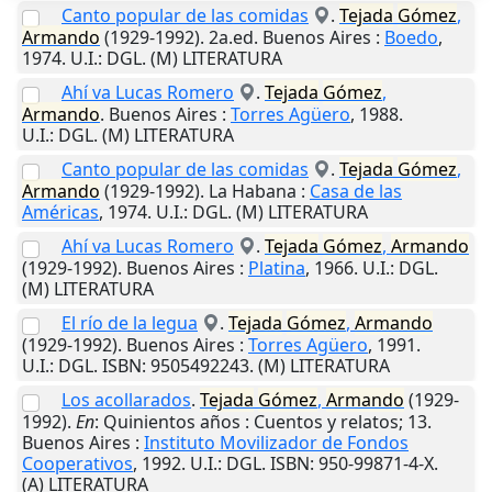
Canto popular de las comidas
.
Tejada
Gómez
,
Armando
(1929-1992). 2a.ed.
Buenos Aires
:
Boedo
,
1974
.
U.I.
: DGL. (M) LITERATURA
Ahí va Lucas Romero
.
Tejada
Gómez
,
Armando
.
Buenos Aires
:
Torres Agüero
,
1988
.
U.I.
: DGL. (M) LITERATURA
Canto popular de las comidas
.
Tejada
Gómez
,
Armando
(1929-1992).
La Habana
:
Casa de las
Américas
,
1974
.
U.I.
: DGL. (M) LITERATURA
Ahí va Lucas Romero
.
Tejada
Gómez
,
Armando
(1929-1992).
Buenos Aires
:
Platina
,
1966
.
U.I.
: DGL.
(M) LITERATURA
El río de la legua
.
Tejada
Gómez
,
Armando
(1929-1992).
Buenos Aires
:
Torres Agüero
,
1991
.
U.I.
: DGL. ISBN: 9505492243. (M) LITERATURA
Los acollarados
.
Tejada
Gómez
,
Armando
(1929-
1992).
En
: Quinientos años : Cuentos y relatos; 13.
Buenos Aires
:
Instituto Movilizador de Fondos
Cooperativos
,
1992
.
U.I.
: DGL. ISBN: 950-99871-4-X.
(A) LITERATURA