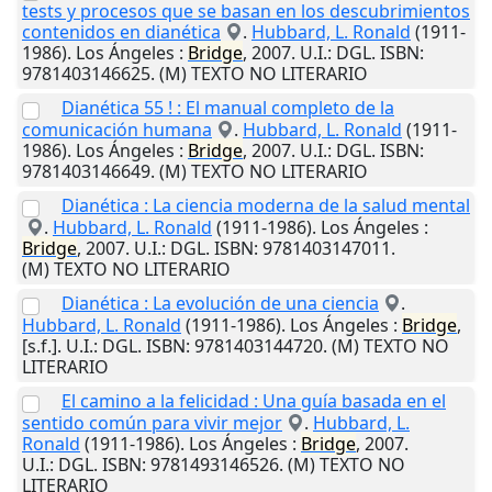
tests y procesos que se basan en los descubrimientos
contenidos en dianética
.
Hubbard, L. Ronald
(1911-
1986).
Los Ángeles
:
Bridge
,
2007
.
U.I.
: DGL. ISBN:
9781403146625. (M) TEXTO NO LITERARIO
Dianética 55 ! : El manual completo de la
comunicación humana
.
Hubbard, L. Ronald
(1911-
1986).
Los Ángeles
:
Bridge
,
2007
.
U.I.
: DGL. ISBN:
9781403146649. (M) TEXTO NO LITERARIO
Dianética : La ciencia moderna de la salud mental
.
Hubbard, L. Ronald
(1911-1986).
Los Ángeles
:
Bridge
,
2007
.
U.I.
: DGL. ISBN: 9781403147011.
(M) TEXTO NO LITERARIO
Dianética : La evolución de una ciencia
.
Hubbard, L. Ronald
(1911-1986).
Los Ángeles
:
Bridge
,
[s.f.]
.
U.I.
: DGL. ISBN: 9781403144720. (M) TEXTO NO
LITERARIO
El camino a la felicidad : Una guía basada en el
sentido común para vivir mejor
.
Hubbard, L.
Ronald
(1911-1986).
Los Ángeles
:
Bridge
,
2007
.
U.I.
: DGL. ISBN: 9781493146526. (M) TEXTO NO
LITERARIO