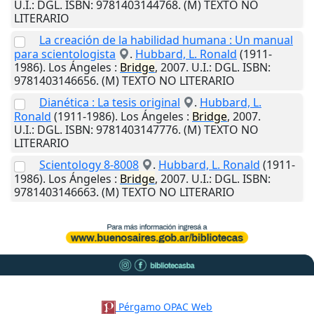
U.I.
: DGL. ISBN: 9781403144768. (M) TEXTO NO
LITERARIO
La creación de la habilidad humana : Un manual
para scientologista
.
Hubbard, L. Ronald
(1911-
1986).
Los Ángeles
:
Bridge
,
2007
.
U.I.
: DGL. ISBN:
9781403146656. (M) TEXTO NO LITERARIO
Dianética : La tesis original
.
Hubbard, L.
Ronald
(1911-1986).
Los Ángeles
:
Bridge
,
2007
.
U.I.
: DGL. ISBN: 9781403147776. (M) TEXTO NO
LITERARIO
Scientology 8-8008
.
Hubbard, L. Ronald
(1911-
1986).
Los Ángeles
:
Bridge
,
2007
.
U.I.
: DGL. ISBN:
9781403146663. (M) TEXTO NO LITERARIO
Pérgamo OPAC Web