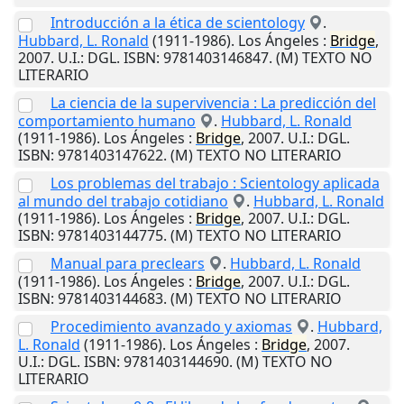
Introducción a la ética de scientology
.
Hubbard, L. Ronald
(1911-1986).
Los Ángeles
:
Bridge
,
2007
.
U.I.
: DGL. ISBN: 9781403146847. (M) TEXTO NO
LITERARIO
La ciencia de la supervivencia : La predicción del
comportamiento humano
.
Hubbard, L. Ronald
(1911-1986).
Los Ángeles
:
Bridge
,
2007
.
U.I.
: DGL.
ISBN: 9781403147622. (M) TEXTO NO LITERARIO
Los problemas del trabajo : Scientology aplicada
al mundo del trabajo cotidiano
.
Hubbard, L. Ronald
(1911-1986).
Los Ángeles
:
Bridge
,
2007
.
U.I.
: DGL.
ISBN: 9781403144775. (M) TEXTO NO LITERARIO
Manual para preclears
.
Hubbard, L. Ronald
(1911-1986).
Los Ángeles
:
Bridge
,
2007
.
U.I.
: DGL.
ISBN: 9781403144683. (M) TEXTO NO LITERARIO
Procedimiento avanzado y axiomas
.
Hubbard,
L. Ronald
(1911-1986).
Los Ángeles
:
Bridge
,
2007
.
U.I.
: DGL. ISBN: 9781403144690. (M) TEXTO NO
LITERARIO