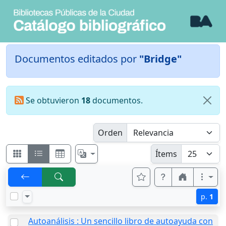
Documentos editados por
"Bridge"
Se obtuvieron
18
documentos.
Orden
Ítems
p.
1
Autoanálisis : Un sencillo libro de autoayuda con