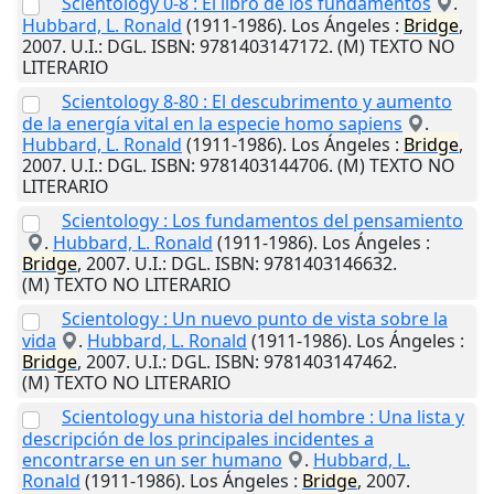
Scientology 0-8 : El libro de los fundamentos
.
Hubbard, L. Ronald
(1911-1986).
Los Ángeles
:
Bridge
,
2007
.
U.I.
: DGL. ISBN: 9781403147172. (M) TEXTO NO
LITERARIO
Scientology 8-80 : El descubrimento y aumento
de la energía vital en la especie homo sapiens
.
Hubbard, L. Ronald
(1911-1986).
Los Ángeles
:
Bridge
,
2007
.
U.I.
: DGL. ISBN: 9781403144706. (M) TEXTO NO
LITERARIO
Scientology : Los fundamentos del pensamiento
.
Hubbard, L. Ronald
(1911-1986).
Los Ángeles
:
Bridge
,
2007
.
U.I.
: DGL. ISBN: 9781403146632.
(M) TEXTO NO LITERARIO
Scientology : Un nuevo punto de vista sobre la
vida
.
Hubbard, L. Ronald
(1911-1986).
Los Ángeles
:
Bridge
,
2007
.
U.I.
: DGL. ISBN: 9781403147462.
(M) TEXTO NO LITERARIO
Scientology una historia del hombre : Una lista y
descripción de los principales incidentes a
encontrarse en un ser humano
.
Hubbard, L.
Ronald
(1911-1986).
Los Ángeles
:
Bridge
,
2007
.