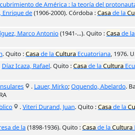
scubrimiento de América : la teoría del protonau
, Enrique de
(1906-2000).
Córdoba
:
Casa
de la
Cu
íguez, Marco Antonio
(1941-...).
Quito
:
Casa
de l
n
.
Quito
:
Casa
de la
Cultura
Ecuatoriana
,
1976
.
U.
.
Díaz Icaza, Rafael
.
Quito
:
Casa
de la
Cultura
Ecu
insulares
.
Lauer, Mirko
;
Oquendo, Abelardo
.
Ba
URA
lico
.
Viteri Durand, Juan
.
Quito
:
Casa
de la
Cu
resa de la
(1898-1936).
Quito
:
Casa
de la
Cultura