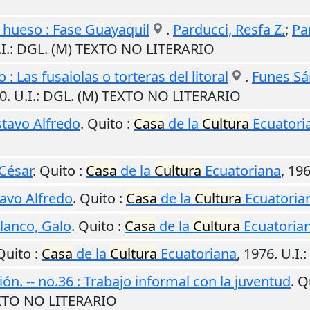
y hueso : Fase Guayaquil
.
Parducci, Resfa Z.
;
Pa
I.
: DGL. (M) TEXTO NO LITERARIO
 Las fusaiolas o torteras del litoral
.
Funes Sá
0
.
U.I.
: DGL. (M) TEXTO NO LITERARIO
tavo Alfredo
.
Quito
:
Casa
de la
Cultura
Ecuatori
 César
.
Quito
:
Casa
de la
Cultura
Ecuatoriana
,
19
avo Alfredo
.
Quito
:
Casa
de la
Cultura
Ecuatoria
lanco, Galo
.
Quito
:
Casa
de la
Cultura
Ecuatoria
Quito
:
Casa
de la
Cultura
Ecuatoriana
,
1976
.
U.I.
:
ón. -- no.36 : Trabajo informal con la juventud
.
Q
EXTO NO LITERARIO