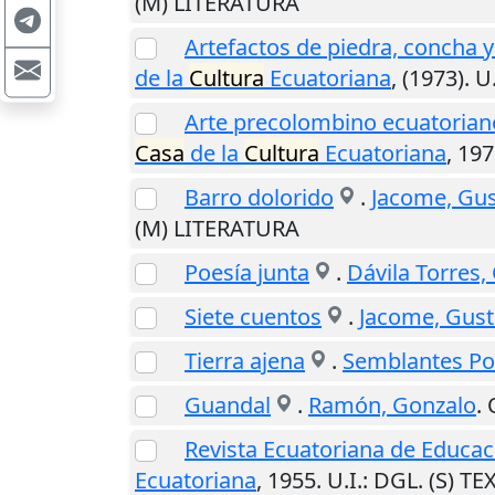
(M) LITERATURA
Artefactos de piedra, concha 
de la
Cultura
Ecuatoriana
,
(1973)
.
U.
Arte precolombino ecuatoriano :
Casa
de la
Cultura
Ecuatoriana
,
197
Barro dolorido
.
Jacome, Gus
(M) LITERATURA
Poesía junta
.
Dávila Torres,
Siete cuentos
.
Jacome, Gust
Tierra ajena
.
Semblantes Po
Guandal
.
Ramón, Gonzalo
.
Revista Ecuatoriana de Educaci
Ecuatoriana
,
1955
.
U.I.
: DGL. (S) T