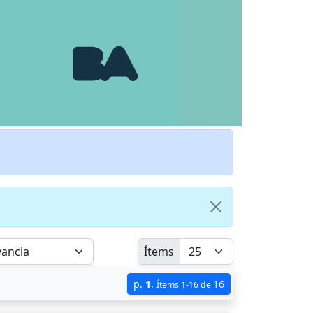
Ítems
p.
1
.
16
Ítems 1-16 de