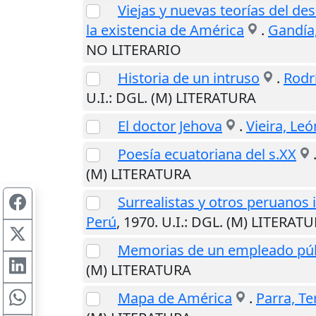
Viejas y nuevas teorías del de
la existencia de América
.
Gandía
NO LITERARIO
Historia de un intruso
.
Rodr
U.I.
: DGL. (M) LITERATURA
El doctor Jehova
.
Vieira, Leó
Poesía ecuatoriana del s.XX
(M) LITERATURA
Surrealistas y otros peruanos 
Perú
,
1970
.
U.I.
: DGL. (M) LITERAT
Memorias de un empleado púb
(M) LITERATURA
Mapa de América
.
Parra, Te