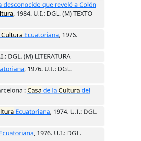
ta desconocido que reveló a Colón
ltura
,
1984
.
U.I.
: DGL. (M) TEXTO
a
Cultura
Ecuatoriana
,
1976
.
I.
: DGL. (M) LITERATURA
atoriana
,
1976
.
U.I.
: DGL.
rcelona
:
Casa
de la
Cultura
del
ltura
Ecuatoriana
,
1974
.
U.I.
: DGL.
Ecuatoriana
,
1976
.
U.I.
: DGL.