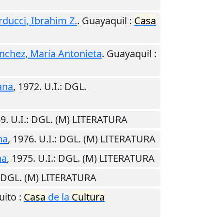
rducci, Ibrahim Z.
.
Guayaquil
:
Casa
nchez, María Antonieta
.
Guayaquil
:
ana
,
1972
.
U.I.
: DGL.
69
.
U.I.
: DGL. (M) LITERATURA
na
,
1976
.
U.I.
: DGL. (M) LITERATURA
na
,
1975
.
U.I.
: DGL. (M) LITERATURA
 DGL. (M) LITERATURA
uito
:
Casa
de la
Cultura