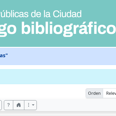
as"
Orden