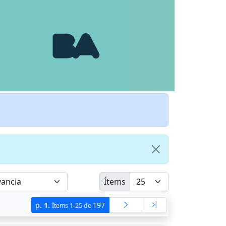
Ítems
p.
1
.
197
Ítems 1-25 de