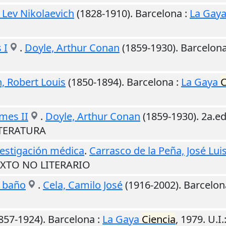
, Lev Nikolaevich
(1828-1910).
Barcelona
:
La Gay
 I
.
Doyle, Arthur Conan
(1859-1930).
Barcelon
, Robert Louis
(1850-1894).
Barcelona
:
La Gaya
C
mes II
.
Doyle, Arthur Conan
(1859-1930). 2a.e
LITERATURA
vestigación médica
.
Carrasco de la Peña, José Lui
TEXTO NO LITERARIO
l baño
.
Cela, Camilo José
(1916-2002).
Barcelon
857-1924).
Barcelona
:
La Gaya
Ciencia
,
1979
.
U.I.