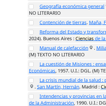
Geografía económica general
NO LITERARIO
Contención de tierras
.
Maña, 
Reforma del Estado y transfo
2024).
Buenos Aires
:
Ciencias
de la
Manual de calefacción
.
Mili
(M) TEXTO NO LITERARIO
La cuestión de Misiones : ensa
Económicas
,
1957
.
U.I.
: DGL. (M) 
La crisis mundial de la salud :
.
San Martín, Hernán
.
Madrid
:
Ci
Intendencias y provincias en la
de la Administración
,
1990
.
U.I.
: D