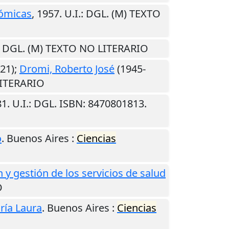
ómicas
,
1957
.
U.I.
: DGL. (M) TEXTO
: DGL. (M) TEXTO NO LITERARIO
21);
Dromi, Roberto José
(1945-
LITERARIO
81
.
U.I.
: DGL. ISBN: 8470801813.
o
.
Buenos Aires
:
Ciencias
 y gestión de los servicios de salud
O
ría Laura
.
Buenos Aires
:
Ciencias