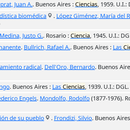
prat, Juan A.
.
Buenos Aires
:
Ciencias
,
1959
.
U.I.
:
adística biomédica
.
López Giménez, María del R
O
Medina, Justo G.
.
Rosario
:
Ciencia
,
1945
.
U.I.
: DG
rmanente
.
Bullrich, Rafael A.
.
Buenos Aires
:
Las
Ci
tamiento radical
.
Dell'Oro, Bernardo
.
Buenos Air
ingo
.
Buenos Aires
:
Las
Ciencias
,
1939
.
U.I.
: DGL
ederico Engels
.
Mondolfo, Rodolfo
(1877-1976).
R
ión de su pueblo
.
Frondizi, Silvio
.
Buenos Aire