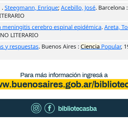
.
Steegmann, Enrique
;
Acebillo, José
.
Barcelona
LITERARIO
a meningitis cerebro espinal epidémica
.
Areta, T
O NO LITERARIO
s y respuestas
.
Buenos Aires
:
Ciencia
Popular
,
1