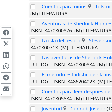
Cuentos para niños
.
Tolstoi
(M) LITERATURA
Aventuras de Sherlock Holmes
ISBN: 8470800876. (M) LITERATURA
La isla del tesoro
.
Stevenson
847080071X. (M) LITERATURA
Las aventuras de Sherlock Hol
U.I.
: DGL. ISBN: 8470800884. (M) 
El método estadístico en la in
U.I.
: DGL. ISBN: 848620402X. (M) 
Cuentos para leer después de
ISBN: 8470805584. (M) LITERATURA
Juventud
.
Conrad, Joseph
(1