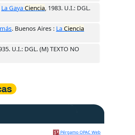
:
La Gaya
Ciencia
,
1983
.
U.I.
: DGL.
omás
.
Buenos Aires
:
La
Ciencia
935
.
U.I.
: DGL. (M) TEXTO NO
Pérgamo OPAC Web