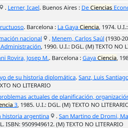
.
Lerner, Icael
.
Buenos Aires
:
De
Ciencias
Econ
Fructuoso
.
Barcelona
:
La Gaya
Ciencia
,
1974
.
U.I.
rmación nacional
.
Menem, Carlos Saúl
(1930-20
 Administración
,
1990
.
U.I.
: DGL. (M) TEXTO NO 
ani Rovira, Josep M.
.
Barcelona
:
Gaya
Ciencia
,
19
yo de su historia diplomática
.
Sanz, Luis Santiag
TEXTO NO LITERARIO
 problemas actuales de planificación, organización
encia
3
,
1985
.
U.I.
: DGL. (M) TEXTO NO LITERARI
 historia argentina
.
San Martino de Dromi, Ma
GL. ISBN: 9509949612. (M) TEXTO NO LITERARIO