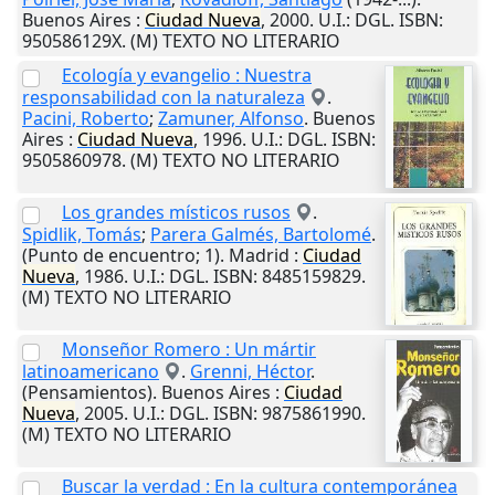
Buenos Aires
:
Ciudad
Nueva
,
2000
.
U.I.
: DGL. ISBN:
950586129X. (M) TEXTO NO LITERARIO
Ecología y evangelio : Nuestra
responsabilidad con la naturaleza
.
Pacini, Roberto
;
Zamuner, Alfonso
.
Buenos
Aires
:
Ciudad
Nueva
,
1996
.
U.I.
: DGL. ISBN:
9505860978. (M) TEXTO NO LITERARIO
Los grandes místicos rusos
.
Spidlik, Tomás
;
Parera Galmés, Bartolomé
.
(Punto de encuentro; 1).
Madrid
:
Ciudad
Nueva
,
1986
.
U.I.
: DGL. ISBN: 8485159829.
(M) TEXTO NO LITERARIO
Monseñor Romero : Un mártir
latinoamericano
.
Grenni, Héctor
.
(Pensamientos).
Buenos Aires
:
Ciudad
Nueva
,
2005
.
U.I.
: DGL. ISBN: 9875861990.
(M) TEXTO NO LITERARIO
Buscar la verdad : En la cultura contemporánea