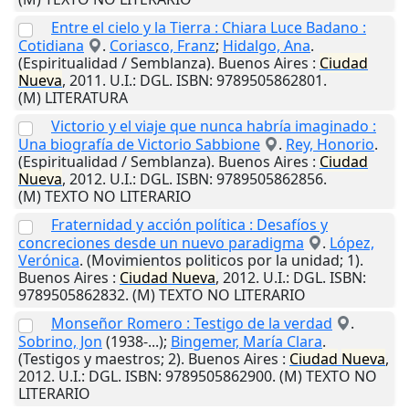
Entre el cielo y la Tierra : Chiara Luce Badano :
Cotidiana
.
Coriasco, Franz
;
Hidalgo, Ana
.
(Espiritualidad / Semblanza).
Buenos Aires
:
Ciudad
Nueva
,
2011
.
U.I.
: DGL. ISBN: 9789505862801.
(M) LITERATURA
Victorio y el viaje que nunca habría imaginado :
Una biografía de Victorio Sabbione
.
Rey, Honorio
.
(Espiritualidad / Semblanza).
Buenos Aires
:
Ciudad
Nueva
,
2012
.
U.I.
: DGL. ISBN: 9789505862856.
(M) TEXTO NO LITERARIO
Fraternidad y acción política : Desafíos y
concreciones desde un nuevo paradigma
.
López,
Verónica
. (Movimientos politicos por la unidad; 1).
Buenos Aires
:
Ciudad
Nueva
,
2012
.
U.I.
: DGL. ISBN:
9789505862832. (M) TEXTO NO LITERARIO
Monseñor Romero : Testigo de la verdad
.
Sobrino, Jon
(1938-...);
Bingemer, María Clara
.
(Testigos y maestros; 2).
Buenos Aires
:
Ciudad
Nueva
,
2012
.
U.I.
: DGL. ISBN: 9789505862900. (M) TEXTO NO
LITERARIO