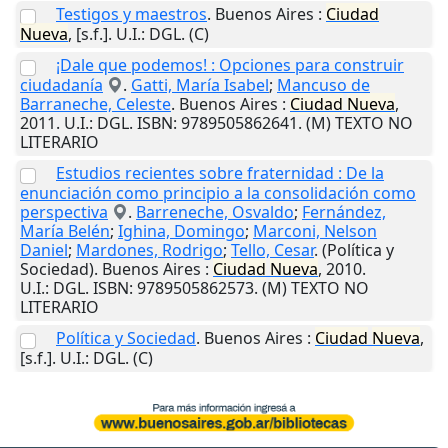
Testigos y maestros
.
Buenos Aires
:
Ciudad
Nueva
,
[s.f.]
.
U.I.
: DGL. (C)
¡Dale que podemos! : Opciones para construir
ciudadanía
.
Gatti, María Isabel
;
Mancuso de
Barraneche, Celeste
.
Buenos Aires
:
Ciudad
Nueva
,
2011
.
U.I.
: DGL. ISBN: 9789505862641. (M) TEXTO NO
LITERARIO
Estudios recientes sobre fraternidad : De la
enunciación como principio a la consolidación como
perspectiva
.
Barreneche, Osvaldo
;
Fernández,
María Belén
;
Ighina, Domingo
;
Marconi, Nelson
Daniel
;
Mardones, Rodrigo
;
Tello, Cesar
. (Política y
Sociedad).
Buenos Aires
:
Ciudad
Nueva
,
2010
.
U.I.
: DGL. ISBN: 9789505862573. (M) TEXTO NO
LITERARIO
Política y Sociedad
.
Buenos Aires
:
Ciudad
Nueva
,
[s.f.]
.
U.I.
: DGL. (C)