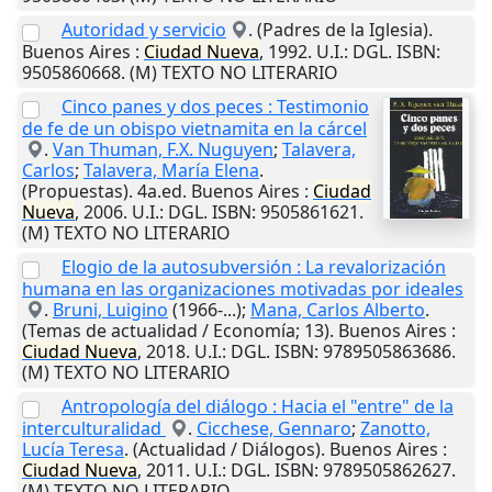
Autoridad y servicio
. (Padres de la Iglesia).
Buenos Aires
:
Ciudad
Nueva
,
1992
.
U.I.
: DGL. ISBN:
9505860668. (M) TEXTO NO LITERARIO
Cinco panes y dos peces : Testimonio
de fe de un obispo vietnamita en la cárcel
.
Van Thuman, F.X. Nuguyen
;
Talavera,
Carlos
;
Talavera, María Elena
.
(Propuestas). 4a.ed.
Buenos Aires
:
Ciudad
Nueva
,
2006
.
U.I.
: DGL. ISBN: 9505861621.
(M) TEXTO NO LITERARIO
Elogio de la autosubversión : La revalorización
humana en las organizaciones motivadas por ideales
.
Bruni, Luigino
(1966-...);
Mana, Carlos Alberto
.
(Temas de actualidad / Economía; 13).
Buenos Aires
:
Ciudad
Nueva
,
2018
.
U.I.
: DGL. ISBN: 9789505863686.
(M) TEXTO NO LITERARIO
Antropología del diálogo : Hacia el "entre" de la
interculturalidad
.
Cicchese, Gennaro
;
Zanotto,
Lucía Teresa
. (Actualidad / Diálogos).
Buenos Aires
:
Ciudad
Nueva
,
2011
.
U.I.
: DGL. ISBN: 9789505862627.
(M) TEXTO NO LITERARIO