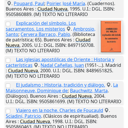
.
Poupard, Paul
;
Poirier, José María
. (Cuadernos).
Buenos Aires
:
Ciudad
Nueva
,
1995
.
U.I.
: DGL. ISBN:
9505860889. (M) TEXTO NO LITERARIO
Explicación del símbolo. Los
sacramentos. Los misterios
.
Ambrosio,
Santo
;
Cervera Barraco, Pablo
. (Biblioteca
de patrística; 65).
Buenos Aires
:
Ciudad
Nueva
,
2005
.
U.I.
: DGL. ISBN: 8497150708.
(M) TEXTO NO LITERARIO
Las iglesias apostólicas de Oriente : Historia y
cacterísticas
.
Nadal Cañellas, Juan
(1951-...).
Madrid
:
Ciudad
Nueva
,
2000
.
U.I.
: DGL. ISBN: 8489651825.
(M) TEXTO NO LITERARIO
El judaísmo : Historia, tradición y diálogo.
.
La
Maisonneuve, Dominique de
;
Bauchwitz, Marta
.
(Diálogos).
Buenos Aires
:
Ciudad
Nueva
,
2004
.
U.I.
: DGL. ISBN: 9505861699. (M) TEXTO NO LITERARIO
Viajero en la noche. Charles de Foucauld
.
Sciadini, Patricio
. (Clásicos de espiritualiad).
Buenos
Aires
:
Ciudad
Nueva
,
1998
.
U.I.
: DGL. ISBN:
9505860463. (M) TEXTO NO LITERARIO