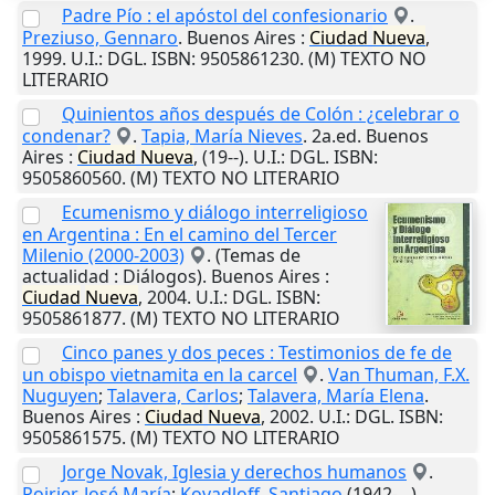
Padre Pío : el apóstol del confesionario
.
Preziuso, Gennaro
.
Buenos Aires
:
Ciudad
Nueva
,
1999
.
U.I.
: DGL. ISBN: 9505861230. (M) TEXTO NO
LITERARIO
Quinientos años después de Colón : ¿celebrar o
condenar?
.
Tapia, María Nieves
. 2a.ed.
Buenos
Aires
:
Ciudad
Nueva
,
(19--)
.
U.I.
: DGL. ISBN:
9505860560. (M) TEXTO NO LITERARIO
Ecumenismo y diálogo interreligioso
en Argentina : En el camino del Tercer
Milenio (2000-2003)
. (Temas de
actualidad : Diálogos).
Buenos Aires
:
Ciudad
Nueva
,
2004
.
U.I.
: DGL. ISBN:
9505861877. (M) TEXTO NO LITERARIO
Cinco panes y dos peces : Testimonios de fe de
un obispo vietnamita en la carcel
.
Van Thuman, F.X.
Nuguyen
;
Talavera, Carlos
;
Talavera, María Elena
.
Buenos Aires
:
Ciudad
Nueva
,
2002
.
U.I.
: DGL. ISBN:
9505861575. (M) TEXTO NO LITERARIO
Jorge Novak, Iglesia y derechos humanos
.
Poirier, José María
;
Kovadloff, Santiago
(1942-...).