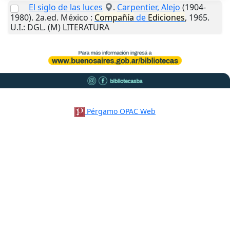
El siglo de las luces
.
Carpentier, Alejo
(1904-
1980). 2a.ed.
México
:
Compañía
de
Ediciones
,
1965
.
U.I.
: DGL. (M) LITERATURA
Pérgamo OPAC Web