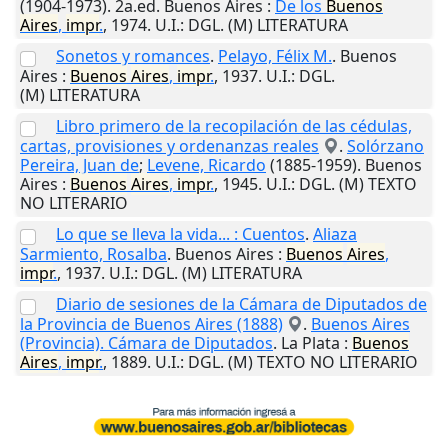
(1904-1973). 2a.ed.
Buenos Aires
:
De los
Buenos
Aires
,
impr
.
,
1974
.
U.I.
: DGL. (M) LITERATURA
Sonetos y romances
.
Pelayo, Félix M.
.
Buenos
Aires
:
Buenos
Aires
,
impr
.
,
1937
.
U.I.
: DGL.
(M) LITERATURA
Libro primero de la recopilación de las cédulas,
cartas, provisiones y ordenanzas reales
.
Solórzano
Pereira, Juan de
;
Levene, Ricardo
(1885-1959).
Buenos
Aires
:
Buenos
Aires
,
impr
.
,
1945
.
U.I.
: DGL. (M) TEXTO
NO LITERARIO
Lo que se lleva la vida... : Cuentos
.
Aliaza
Sarmiento, Rosalba
.
Buenos Aires
:
Buenos
Aires
,
impr
.
,
1937
.
U.I.
: DGL. (M) LITERATURA
Diario de sesiones de la Cámara de Diputados de
la Provincia de Buenos Aires (1888)
.
Buenos Aires
(Provincia). Cámara de Diputados
.
La Plata
:
Buenos
Aires
,
impr
.
,
1889
.
U.I.
: DGL. (M) TEXTO NO LITERARIO