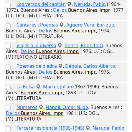
Los versos del capitán
.
Neruda, Pablo
(1904-
1973).
Buenos Aires
:
De los
Buenos
Aires
,
impr
.
,
1977
.
U.I.
: DGL. (M) LITERATURA
Cantares : Poemas
.
Agüero Vera, Enrique
.
Buenos Aires
:
De los
Buenos
Aires
,
impr
.
,
1974
.
U.I.
: DGL. (M) LITERATURA
Viajes a lo diverso
.
Bohrn, Rodolfo O
.
Buenos
Aires
:
De los
Buenos
Aires
,
impr
.
,
1976
.
U.I.
: DGL.
(M) TEXTO NO LITERARIO
Poemas de piedra
.
Débole, Carlos Alberto
.
Buenos Aires
:
De los
Buenos
Aires
,
impr
.
,
1975
.
U.I.
: DGL. (M) LITERATURA
La Bolsa
.
Martel, Julián
(1867-1896).
Buenos
Aires
:
Buenos
Aires
,
impr
.
,
1898
.
U.I.
: DGL.
(M) LITERATURA
Números
.
Napoli, Omar N. de
.
Buenos Aires
:
De los
Buenos
Aires
,
impr
.
,
1981
.
U.I.
: DGL.
(M) LITERATURA
Tercera residencia (1935-1945)
.
Neruda, Pablo