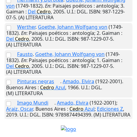
von
(1749-1832).
En
: Paisajes poéticos : antología; 3.
Gaiman
:
Del
Cedro
,
2005
.
U.I.
: DGL. ISBN: 987-1229-
07-5. (A) LITERATURA
Werther
.
Goethe, Johann Wolfgang von
(1749-
1832).
En
: Paisajes poéticos : antología; 2.
Gaiman
:
Del
Cedro
,
2005
.
U.I.
: DGL. ISBN: 987-1229-07-5.
(A) LITERATURA
Fausto
.
Goethe, Johann Wolfgang von
(1749-
1832).
En
: Paisajes poéticos : antología; 1.
Gaiman
:
Del
Cedro
,
2005
.
U.I.
: DGL. ISBN: 987-1229-07-5.
(A) LITERATURA
Pinturas negras
.
Amado, Elvira
(1922-2001).
Buenos Aires
:
Cedro
Azul
,
1966
.
U.I.
: DGL.
(M) LITERATURA
Imago Mundi
.
Amado, Elvira
(1922-2001);
Araiz, Oscar
.
Buenos Aires
:
Cedro
Azul
;
Ediciones Z
,
2019
.
U.I.
: DGL. ISBN: 9789874494399. (M) LITERATURA