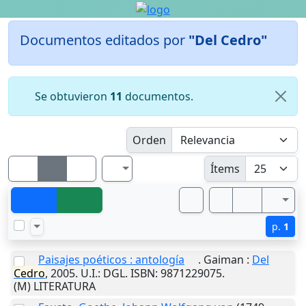
Documentos editados por
"Del Cedro"
Se obtuvieron
11
documentos.
Orden
Ítems
p.
1
Paisajes poéticos : antología
.
Gaiman
:
Del
Cedro
,
2005
.
U.I.
: DGL. ISBN: 9871229075.
(M) LITERATURA