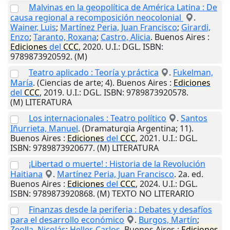
Malvinas en la geopolítica de América Latina : De
causa regional a recomposición neocolonial
.
Wainer, Luis
;
Martínez Peria, Juan Francisco
;
Girardi,
Enzo
;
Taranto, Roxana
;
Castro, Alicia
.
Buenos Aires
:
Ediciones
del
CCC
,
2020
.
U.I.
: DGL. ISBN:
9789873920592. (M)
Teatro aplicado : Teoría y práctica
.
Fukelman,
María
. (Ciencias de arte; 4).
Buenos Aires
:
Ediciones
del
CCC
,
2019
.
U.I.
: DGL. ISBN: 9789873920578.
(M) LITERATURA
Los internacionales : Teatro político
.
Santos
Iñurrieta, Manuel
. (Dramaturgia Argentina; 11).
Buenos Aires
:
Ediciones
del
CCC
,
2021
.
U.I.
: DGL.
ISBN: 9789873920677. (M) LITERATURA
¡Libertad o muerte! : Historia de la Revolución
Haitiana
.
Martínez Peria, Juan Francisco
. 2a. ed.
Buenos Aires
:
Ediciones
del
CCC
,
2024
.
U.I.
: DGL.
ISBN: 9789873920868. (M) TEXTO NO LITERARIO
Finanzas desde la periferia : Debates y desafíos
para el desarrollo económico
.
Burgos, Martín
;
Zeolla, Nicolás
;
Heller, Carlos
.
Buenos Aires
:
Ediciones