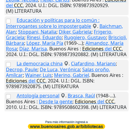
del
CCC
,
2024
.
U.I.
: DGL. ISBN: 9789873920929.
(M) LITERATURA
Educación y políticas para lo común :
Interrogantes sobre lo impostergable
.
Baichman,
Alan
;
Stoppani, Natalia
;
Diker, Gabriela
;
Frigerio,
Graciela
;
Rinesi, Eduardo
;
Ruggiero, Gustavo
;
Briscioli,
Bárbara
;
López, María Pía
(1969-...);
Almandoz, María
Rosa
;
Díaz, Marisa
.
Buenos Aires
:
Ediciones
del
CCC
,
2024
.
U.I.
: DGL. ISBN: 9789873920882. (M) LITERATURA
La democracia china
.
Ciafardino, Mariano
;
Decrop, Paule
;
De Luca, Verónica
;
Salas oroño,
Amílcar
;
Wainer, Luis
;
Merino, Gabriel
.
Buenos Aires
:
Ediciones
del
CCC
,
2024
.
U.I.
: DGL. ISBN:
9789873920875. (M) LITERATURA
Antología personal
.
Brasca, Raúl
(1948-...).
Buenos Aires
:
Desde la gente
;
Ediciones
del
CCC
,
2010
.
U.I.
: DGL. ISBN: 9789508602398. (M) LITERATURA