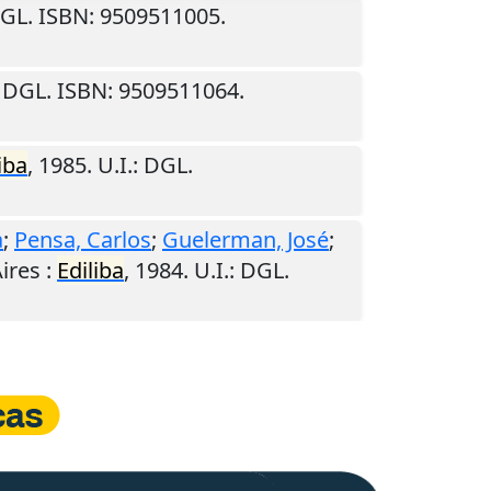
DGL. ISBN: 9509511005.
: DGL. ISBN: 9509511064.
iba
,
1985
.
U.I.
: DGL.
a
;
Pensa, Carlos
;
Guelerman, José
;
ires
:
Ediliba
,
1984
.
U.I.
: DGL.