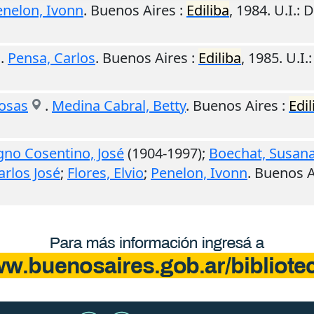
enelon, Ivonn
.
Buenos Aires
:
Ediliba
,
1984
.
U.I.
: 
.
Pensa, Carlos
.
Buenos Aires
:
Ediliba
,
1985
.
U.I.
osas
.
Medina Cabral, Betty
.
Buenos Aires
:
Edil
no Cosentino, José
(1904-1997);
Boechat, Susan
arlos José
;
Flores, Elvio
;
Penelon, Ivonn
.
Buenos A