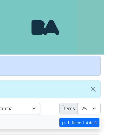
Ítems
p.
1
.
4
Ítems 1-4 de