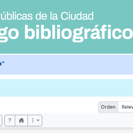
a"
Orden