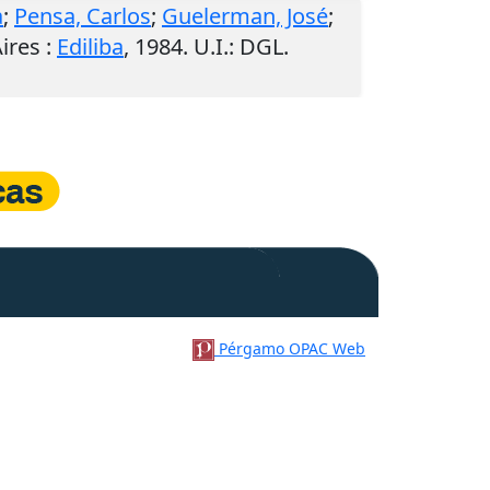
a
;
Pensa, Carlos
;
Guelerman, José
;
ires
:
Ediliba
,
1984
.
U.I.
: DGL.
Pérgamo OPAC Web