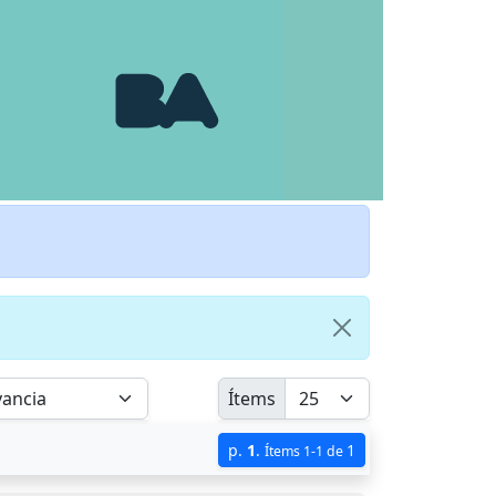
Ítems
p.
1
.
1
Ítems 1-1 de