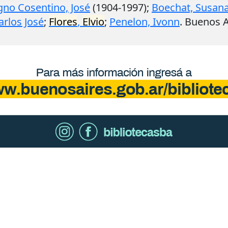
no Cosentino, José
(1904-1997);
Boechat, Susan
arlos José
;
Flores
,
Elvio
;
Penelon, Ivonn
.
Buenos A