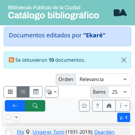
Documentos editados por
"Ekaré"
Se obtuvieron
10
documentos.
Orden
Ítems
p.
1
Flix
.
Ungerer, Tomi
(1931-2019);
Dearden,