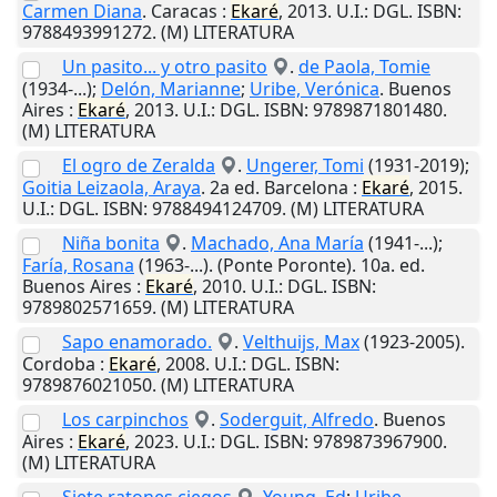
Carmen Diana
.
Caracas
:
Ekaré
,
2013
.
U.I.
: DGL. ISBN:
9788493991272. (M) LITERATURA
Un pasito... y otro pasito
.
de Paola, Tomie
(1934-...);
Delón, Marianne
;
Uribe, Verónica
.
Buenos
Aires
:
Ekaré
,
2013
.
U.I.
: DGL. ISBN: 9789871801480.
(M) LITERATURA
El ogro de Zeralda
.
Ungerer, Tomi
(1931-2019);
Goitia Leizaola, Araya
. 2a ed.
Barcelona
:
Ekaré
,
2015
.
U.I.
: DGL. ISBN: 9788494124709. (M) LITERATURA
Niña bonita
.
Machado, Ana María
(1941-...);
Faría, Rosana
(1963-...). (Ponte Poronte). 10a. ed.
Buenos Aires
:
Ekaré
,
2010
.
U.I.
: DGL. ISBN:
9789802571659. (M) LITERATURA
Sapo enamorado.
.
Velthuijs, Max
(1923-2005).
Cordoba
:
Ekaré
,
2008
.
U.I.
: DGL. ISBN:
9789876021050. (M) LITERATURA
Los carpinchos
.
Soderguit, Alfredo
.
Buenos
Aires
:
Ekaré
,
2023
.
U.I.
: DGL. ISBN: 9789873967900.
(M) LITERATURA