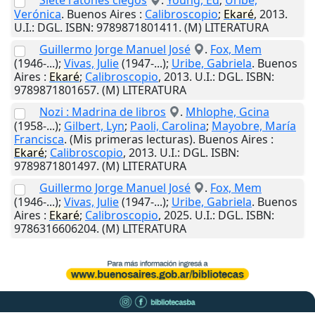
Siete ratones ciegos
.
Young, Ed
;
Uribe,
Verónica
.
Buenos Aires
:
Calibroscopio
;
Ekaré
,
2013
.
U.I.
: DGL. ISBN: 9789871801411. (M) LITERATURA
Guillermo Jorge Manuel José
.
Fox, Mem
(1946-...);
Vivas, Julie
(1947-...);
Uribe, Gabriela
.
Buenos
Aires
:
Ekaré
;
Calibroscopio
,
2013
.
U.I.
: DGL. ISBN:
9789871801657. (M) LITERATURA
Nozi : Madrina de libros
.
Mhlophe, Gcina
(1958-...);
Gilbert, Lyn
;
Paoli, Carolina
;
Mayobre, María
Francisca
. (Mis primeras lecturas).
Buenos Aires
:
Ekaré
;
Calibroscopio
,
2013
.
U.I.
: DGL. ISBN:
9789871801497. (M) LITERATURA
Guillermo Jorge Manuel José
.
Fox, Mem
(1946-...);
Vivas, Julie
(1947-...);
Uribe, Gabriela
.
Buenos
Aires
:
Ekaré
;
Calibroscopio
,
2025
.
U.I.
: DGL. ISBN:
9786316606204. (M) LITERATURA