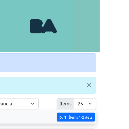
Ítems
p.
1
.
2
Ítems 1-2 de