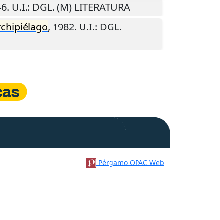
46
.
U.I.
: DGL. (M) LITERATURA
rchipiélago
,
1982
.
U.I.
: DGL.
Pérgamo OPAC Web