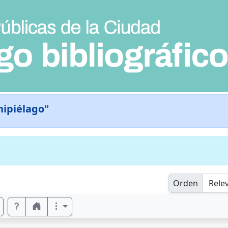
hipiélago"
Orden