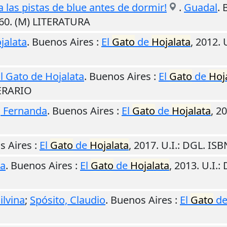
a las pistas de blue antes de dormir!
.
Guadal
.
60. (M) LITERATURA
jalata
.
Buenos Aires
:
El
Gato
de
Hojalata
,
2012
.
U
l Gato de Hojalata
.
Buenos Aires
:
El
Gato
de
Hoj
ERARIO
, Fernanda
.
Buenos Aires
:
El
Gato
de
Hojalata
,
20
s Aires
:
El
Gato
de
Hojalata
,
2017
.
U.I.
: DGL. IS
la
.
Buenos Aires
:
El
Gato
de
Hojalata
,
2013
.
U.I.
:
ilvina
;
Spósito, Claudio
.
Buenos Aires
:
El
Gato
d