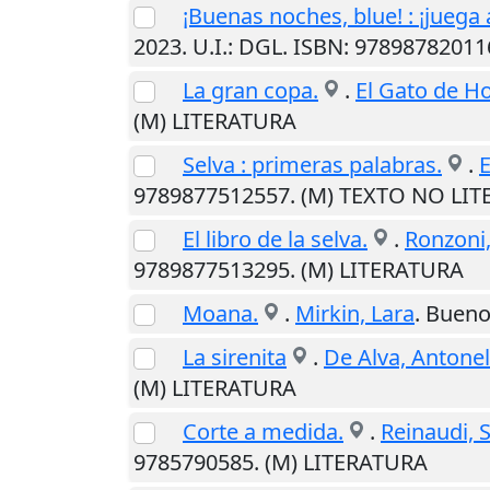
¡Buenas noches, blue! : ¡juega 
2023
.
U.I.
: DGL. ISBN: 97898782011
La gran copa.
.
El Gato de Ho
(M) LITERATURA
Selva : primeras palabras.
.
E
9789877512557. (M) TEXTO NO LIT
El libro de la selva.
.
Ronzoni
9789877513295. (M) LITERATURA
Moana.
.
Mirkin, Lara
.
Bueno
La sirenita
.
De Alva, Antone
(M) LITERATURA
Corte a medida.
.
Reinaudi, S
9785790585. (M) LITERATURA