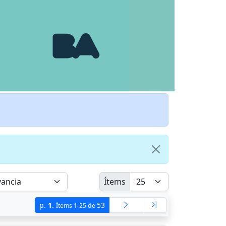
Ítems
p.
1
.
53
Ítems 1-25 de