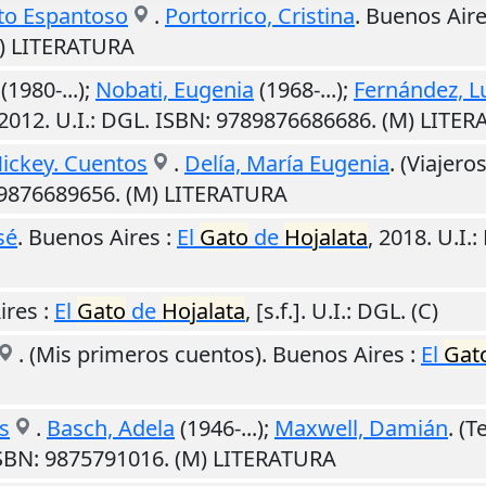
ato Espantoso
.
Portorrico, Cristina
.
Buenos Air
M) LITERATURA
(1980-...);
Nobati, Eugenia
(1968-...);
Fernández, L
2012
.
U.I.
: DGL. ISBN: 9789876686686. (M) LITE
Mickey. Cuentos
.
Delía, María Eugenia
. (Viajero
89876689656. (M) LITERATURA
sé
.
Buenos Aires
:
El
Gato
de
Hojalata
,
2018
.
U.I.
:
ires
:
El
Gato
de
Hojalata
,
[s.f.]
.
U.I.
: DGL. (C)
. (Mis primeros cuentos).
Buenos Aires
:
El
Gat
s
.
Basch, Adela
(1946-...);
Maxwell, Damián
. (
ISBN: 9875791016. (M) LITERATURA