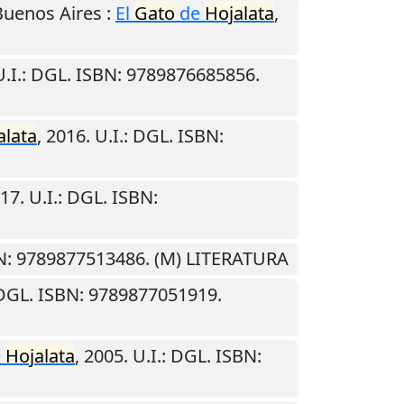
Buenos Aires
:
El
Gato
de
Hojalata
,
.I.
: DGL. ISBN: 9789876685856.
alata
,
2016
.
U.I.
: DGL. ISBN:
17
.
U.I.
: DGL. ISBN:
BN: 9789877513486. (M) LITERATURA
 DGL. ISBN: 9789877051919.
e
Hojalata
,
2005
.
U.I.
: DGL. ISBN: