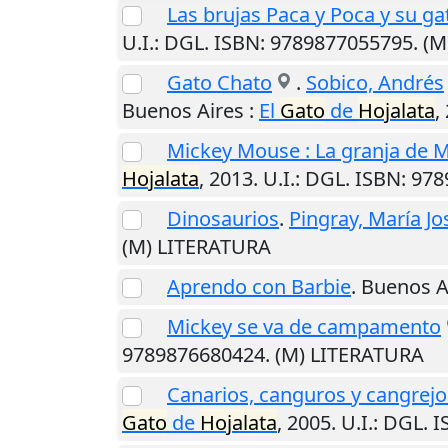
Las brujas Paca y Poca y su g
U.I.
: DGL. ISBN: 9789877055795. (
Gato Chato
.
Sobico, Andrés
Buenos Aires
:
El
Gato
de
Hojalata
,
Mickey Mouse : La granja de 
Hojalata
,
2013
.
U.I.
: DGL. ISBN: 97
Dinosaurios
.
Pingray, María Jo
(M) LITERATURA
Aprendo con Barbie
.
Buenos A
Mickey se va de campamento
9789876680424. (M) LITERATURA
Canarios, canguros y cangrejo
Gato
de
Hojalata
,
2005
.
U.I.
: DGL. 