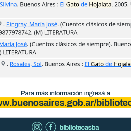
Silvina
.
Buenos Aires
:
El
Gato
de
Hojalata
,
2005
.
.
Pingray, María José
. (Cuentos clásicos de siem
89877978742. (M) LITERATURA
María José
. (Cuentos clásicos de siempre).
Bueno
M) LITERATURA
.
Rosales, Sol
.
Buenos Aires
:
El
Gato
de
Hojala