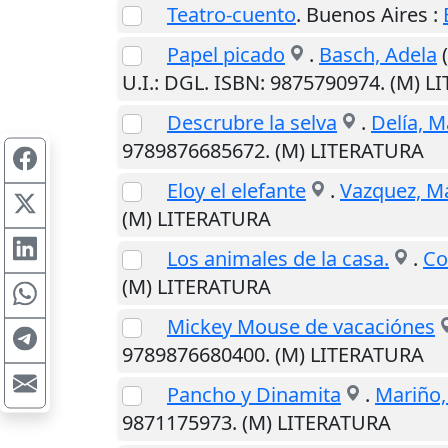
Teatro-cuento
.
Buenos Aires
:
Papel picado
.
Basch, Adela
(
U.I.
: DGL. ISBN: 9875790974. (M) 
Descrubre la selva
.
Delía, M
9789876685672. (M) LITERATURA
Eloy el elefante
.
Vazquez, M
(M) LITERATURA
Los animales de la casa.
.
Co
(M) LITERATURA
Mickey Mouse de vacaciónes
9789876680400. (M) LITERATURA
Pancho y Dinamita
.
Mariño,
9871175973. (M) LITERATURA