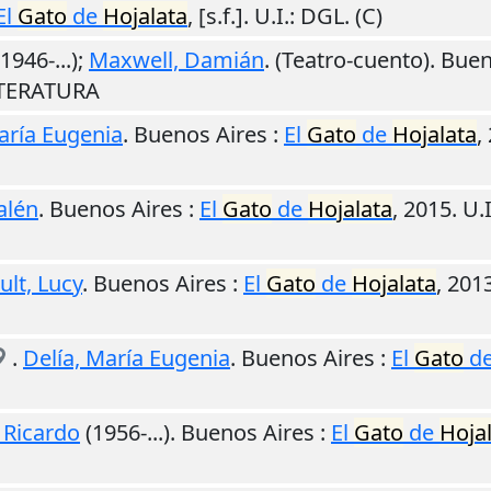
El
Gato
de
Hojalata
,
[s.f.]
.
U.I.
: DGL. (C)
1946-...);
Maxwell, Damián
. (Teatro-cuento).
Buen
LITERATURA
aría Eugenia
.
Buenos Aires
:
El
Gato
de
Hojalata
,
alén
.
Buenos Aires
:
El
Gato
de
Hojalata
,
2015
.
U.I
ult, Lucy
.
Buenos Aires
:
El
Gato
de
Hojalata
,
201
.
Delía, María Eugenia
.
Buenos Aires
:
El
Gato
d
 Ricardo
(1956-...).
Buenos Aires
:
El
Gato
de
Hoja