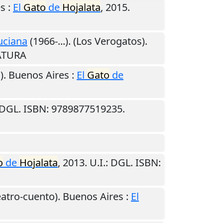
es
:
El
Gato
de
Hojalata
,
2015
.
uciana
(1966-...). (Los Verogatos).
RATURA
s).
Buenos Aires
:
El
Gato
de
 DGL. ISBN: 9789877519235.
o
de
Hojalata
,
2013
.
U.I.
: DGL. ISBN:
Teatro-cuento).
Buenos Aires
:
El