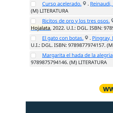
Curso acelerado.
.
Reinaudi, 
(M) LITERATURA
Ricitos de oro y los tres osos.
Hojalata
,
2022
.
U.I.
: DGL. ISBN: 97
El gato con botas.
.
Pingray, 
U.I.
: DGL. ISBN: 9789877974157. (
Margarita el hada de la alegria
9789875794146. (M) LITERATURA