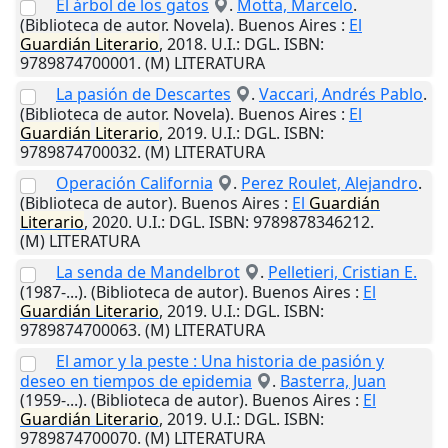
El árbol de los gatos
.
Motta, Marcelo
.
(Biblioteca de autor. Novela).
Buenos Aires
:
El
Guardián
Literario
,
2018
.
U.I.
: DGL. ISBN:
9789874700001. (M) LITERATURA
La pasión de Descartes
.
Vaccari, Andrés Pablo
.
(Biblioteca de autor. Novela).
Buenos Aires
:
El
Guardián
Literario
,
2019
.
U.I.
: DGL. ISBN:
9789874700032. (M) LITERATURA
Operación California
.
Perez Roulet, Alejandro
.
(Biblioteca de autor).
Buenos Aires
:
El
Guardián
Literario
,
2020
.
U.I.
: DGL. ISBN: 9789878346212.
(M) LITERATURA
La senda de Mandelbrot
.
Pelletieri, Cristian E.
(1987-...). (Biblioteca de autor).
Buenos Aires
:
El
Guardián
Literario
,
2019
.
U.I.
: DGL. ISBN:
9789874700063. (M) LITERATURA
El amor y la peste : Una historia de pasión y
deseo en tiempos de epidemia
.
Basterra, Juan
(1959-...). (Biblioteca de autor).
Buenos Aires
:
El
Guardián
Literario
,
2019
.
U.I.
: DGL. ISBN:
9789874700070. (M) LITERATURA