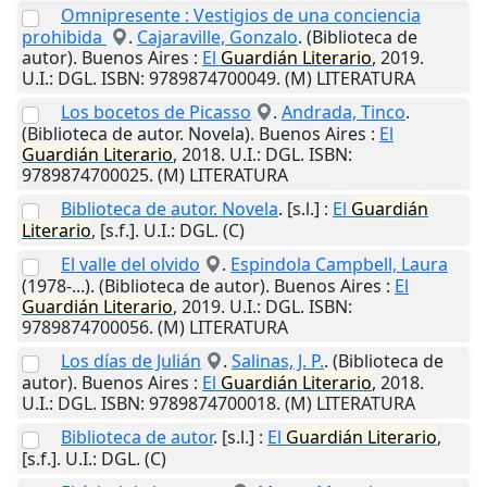
Omnipresente : Vestigios de una conciencia
prohibida
.
Cajaraville, Gonzalo
. (Biblioteca de
autor).
Buenos Aires
:
El
Guardián
Literario
,
2019
.
U.I.
: DGL. ISBN: 9789874700049. (M) LITERATURA
Los bocetos de Picasso
.
Andrada, Tinco
.
(Biblioteca de autor. Novela).
Buenos Aires
:
El
Guardián
Literario
,
2018
.
U.I.
: DGL. ISBN:
9789874700025. (M) LITERATURA
Biblioteca de autor. Novela
.
[s.l.]
:
El
Guardián
Literario
,
[s.f.]
.
U.I.
: DGL. (C)
El valle del olvido
.
Espindola Campbell, Laura
(1978-...). (Biblioteca de autor).
Buenos Aires
:
El
Guardián
Literario
,
2019
.
U.I.
: DGL. ISBN:
9789874700056. (M) LITERATURA
Los días de Julián
.
Salinas, J. P.
. (Biblioteca de
autor).
Buenos Aires
:
El
Guardián
Literario
,
2018
.
U.I.
: DGL. ISBN: 9789874700018. (M) LITERATURA
Biblioteca de autor
.
[s.l.]
:
El
Guardián
Literario
,
[s.f.]
.
U.I.
: DGL. (C)