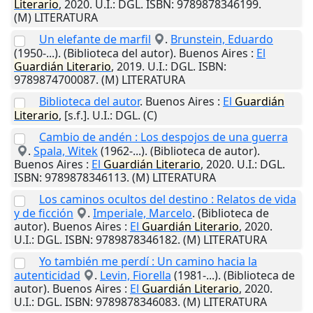
Literario
,
2020
.
U.I.
: DGL. ISBN: 9789878346199.
(M) LITERATURA
Un elefante de marfil
.
Brunstein, Eduardo
(1950-...). (Biblioteca del autor).
Buenos Aires
:
El
Guardián
Literario
,
2019
.
U.I.
: DGL. ISBN:
9789874700087. (M) LITERATURA
Biblioteca del autor
.
Buenos Aires
:
El
Guardián
Literario
,
[s.f.]
.
U.I.
: DGL. (C)
Cambio de andén : Los despojos de una guerra
.
Spala, Witek
(1962-...). (Biblioteca de autor).
Buenos Aires
:
El
Guardián
Literario
,
2020
.
U.I.
: DGL.
ISBN: 9789878346113. (M) LITERATURA
Los caminos ocultos del destino : Relatos de vida
y de ficción
.
Imperiale, Marcelo
. (Biblioteca de
autor).
Buenos Aires
:
El
Guardián
Literario
,
2020
.
U.I.
: DGL. ISBN: 9789878346182. (M) LITERATURA
Yo también me perdí : Un camino hacia la
autenticidad
.
Levin, Fiorella
(1981-...). (Biblioteca de
autor).
Buenos Aires
:
El
Guardián
Literario
,
2020
.
U.I.
: DGL. ISBN: 9789878346083. (M) LITERATURA