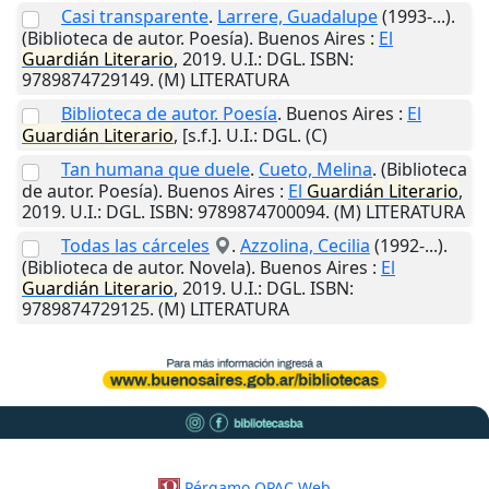
Casi transparente
.
Larrere, Guadalupe
(1993-...).
(Biblioteca de autor. Poesía).
Buenos Aires
:
El
Guardián
Literario
,
2019
.
U.I.
: DGL. ISBN:
9789874729149. (M) LITERATURA
Biblioteca de autor. Poesía
.
Buenos Aires
:
El
Guardián
Literario
,
[s.f.]
.
U.I.
: DGL. (C)
Tan humana que duele
.
Cueto, Melina
. (Biblioteca
de autor. Poesía).
Buenos Aires
:
El
Guardián
Literario
,
2019
.
U.I.
: DGL. ISBN: 9789874700094. (M) LITERATURA
Todas las cárceles
.
Azzolina, Cecilia
(1992-...).
(Biblioteca de autor. Novela).
Buenos Aires
:
El
Guardián
Literario
,
2019
.
U.I.
: DGL. ISBN:
9789874729125. (M) LITERATURA
Pérgamo OPAC Web