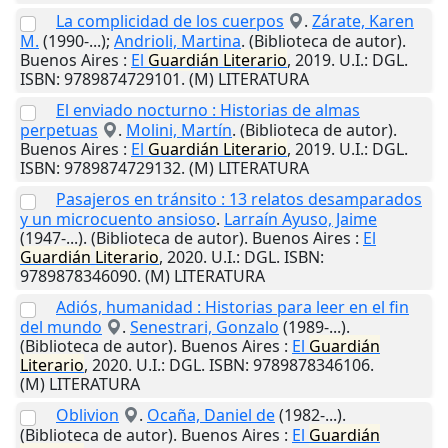
La complicidad de los cuerpos
.
Zárate, Karen
M.
(1990-...);
Andrioli, Martina
. (Biblioteca de autor).
Buenos Aires
:
El
Guardián
Literario
,
2019
.
U.I.
: DGL.
ISBN: 9789874729101. (M) LITERATURA
El enviado nocturno : Historias de almas
perpetuas
.
Molini, Martín
. (Biblioteca de autor).
Buenos Aires
:
El
Guardián
Literario
,
2019
.
U.I.
: DGL.
ISBN: 9789874729132. (M) LITERATURA
Pasajeros en tránsito : 13 relatos desamparados
y un microcuento ansioso
.
Larraín Ayuso, Jaime
(1947-...). (Biblioteca de autor).
Buenos Aires
:
El
Guardián
Literario
,
2020
.
U.I.
: DGL. ISBN:
9789878346090. (M) LITERATURA
Adiós, humanidad : Historias para leer en el fin
del mundo
.
Senestrari, Gonzalo
(1989-...).
(Biblioteca de autor).
Buenos Aires
:
El
Guardián
Literario
,
2020
.
U.I.
: DGL. ISBN: 9789878346106.
(M) LITERATURA
Oblivion
.
Ocaña, Daniel de
(1982-...).
(Biblioteca de autor).
Buenos Aires
:
El
Guardián